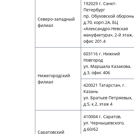
192029 г. Санкт-
Петербург
пр. Обуховской обороны
Северо-западный
д.70, корп.2А, БЦ
филиал
«Александро-Невская
мануфактура», 2-й этаж,
офис 201.4
603116 г. Нижний
Новгород
ул. Маршала Казакова,
д.3, офис 406
Нижегородский
филиал
420021 Татарстан, г.
Казань
ул. Братьев Петряевых,
д.5, к.2, этаж 4
410004 г. Саратов,
ул. Чернышевского,
д.60/62
Саратовский