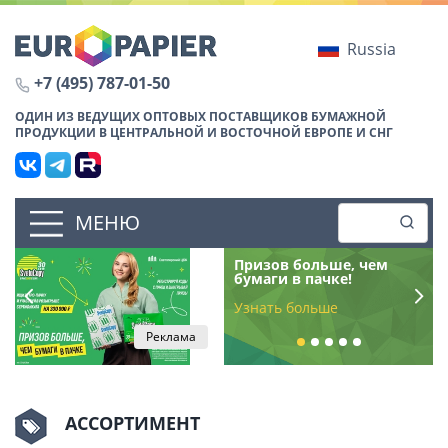
Russia
+7 (495) 787-01-50
ОДИН ИЗ ВЕДУЩИХ ОПТОВЫХ ПОСТАВЩИКОВ БУМАЖНОЙ
ПРОДУКЦИИ В ЦЕНТРАЛЬНОЙ И ВОСТОЧНОЙ ЕВРОПЕ И СНГ
МЕНЮ
Призов больше, чем
бумаги в пачке!
Узнать больше
Узнать больше
Узнать больше
Узнать больше
Узнать больше
Реклама
1
2
3
4
5
АССОРТИМЕНТ