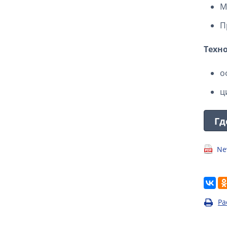
М
П
Техн
о
ц
Гд
Ne
Ра