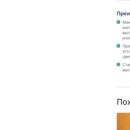
Пре
Мак
кон
выс
изо
Пре
отт
цве
Ста
выс
По