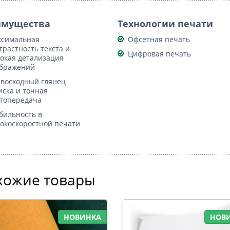
имущества
Технологии печати
симальная
Офсетная печать
трастность текста и
Цифровая печать
окая детализация
бражений
восходный глянец
иска и точная
топередача
бильность в
окоскоростной печати
хожие товары
НОВИНКА
НОВ