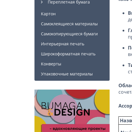
Переплетная бумага
В
Картон
д
Самоклеящиеся материалы
Г
Самокопирующиеся бумаги
п
Интерьерная печать
П
в
Широкоформатная печать
Конверты
Т
с
Упаковочные материалы
Обла
сочет
Ассо
Наз