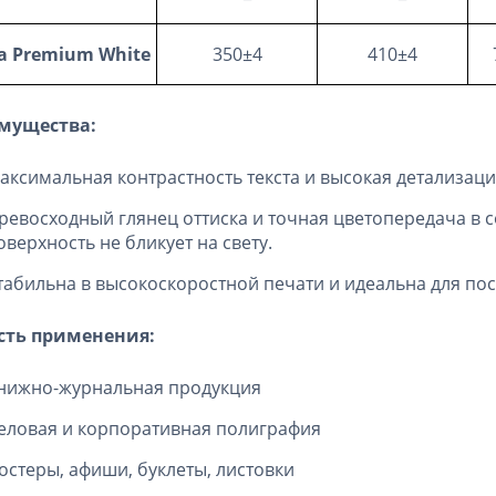
a Premium White
350±4
410±4
мущества:
аксимальная контрастность текста и высокая детализац
ревосходный глянец оттиска и точная цветопередача в 
оверхность не бликует на свету.
табильна в высокоскоростной печати и идеальна для по
сть применения:
нижно-журнальная продукция
еловая и корпоративная полиграфия
остеры, афиши, буклеты, листовки