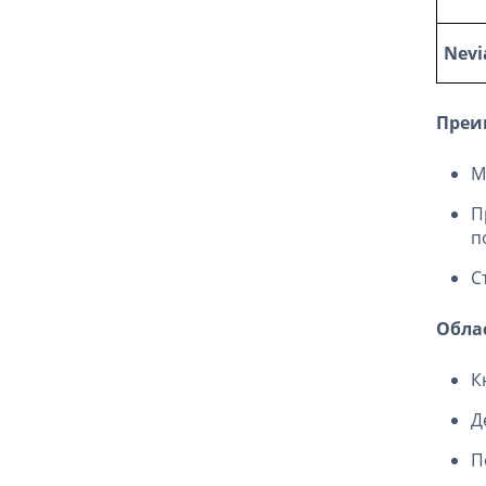
Nevi
Преи
М
П
п
С
Обла
К
Д
П