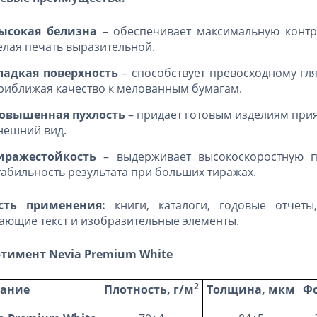
ысокая белизна
– обеспечивает максимальную контра
елая печать выразительной.
ладкая поверхность
– способствует превосходному гл
риближая качество к мелованным бумагам.
овышенная пухлость
– придает готовым изделиям при
нешний вид.
иражестойкость
– выдерживает высокоскоростную пе
табильность результата при больших тиражах.
сть применения:
книги, каталоги, годовые отчеты
ающие текст и изобразительные элементы.
ртимент Nevia Premium White
2
вание
Плотность, г/м
Толщина, мкм
Ф