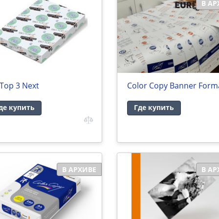
В АР
Top 3 Next
Color Copy Banner Form
де купить
Где купить
В АРХИВЕ
В АР