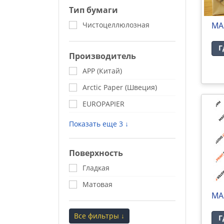
Тип бумаги
Чистоцеллюлозная
MA
Г
Производитель
APP (Китай)
Arctic Paper (Швеция)
EUROPAPIER
Показать еще 3 ↓
Поверхность
Гладкая
Матовая
MA
Все фильтры ↓
Г