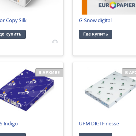
or Copy Silk
G-Snow digital
де купить
Где купить
В АРХИВЕ
В АР
S Indigo
UPM DIGI Finesse