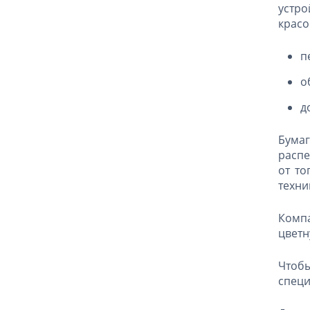
устро
красо
п
о
д
Бумаг
распе
от то
техни
Комп
цветн
Чтоб
специ