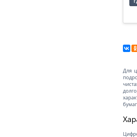
Г
Для ц
подро
чиста
долго
харак
бумаг
Хар
Цифр