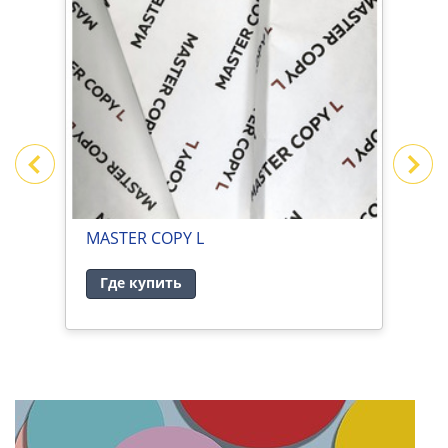
ИВЕ
MASTER COPY L
M
Где купить