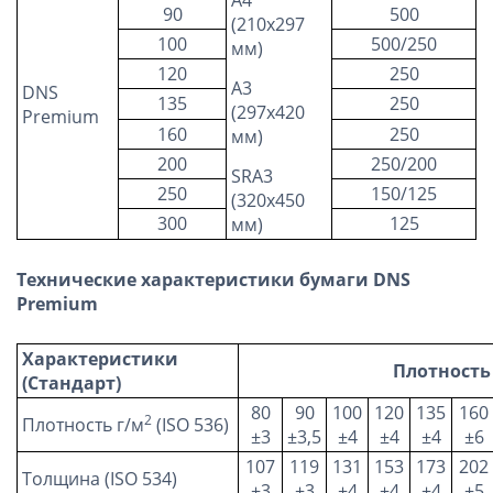
90
500
(210х297
100
500/250
мм)
120
250
А3
DNS
135
250
(297х420
Premium
160
250
мм)
200
250/200
SRA3
250
150/125
(320х450
300
125
мм)
Технические характеристики бумаги DNS
Premium
Характеристики
Плотность
(Стандарт)
80
90
100
120
135
160
2
Плотность г/м
(ISO 536)
±3
±3,5
±4
±4
±4
±6
107
119
131
153
173
202
Толщина (ISO 534)
±3
±3
±4
±4
±4
±5