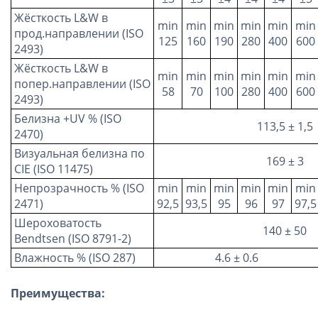
Жёсткость L&W в
min
min
min
min
min
min
прод.направлении (ISO
125
160
190
280
400
600
2493)
Жёсткость L&W в
min
min
min
min
min
min
попер.направлении (ISO
58
70
100
280
400
600
2493)
Белизна +UV % (ISO
113,5 ± 1,5
2470)
Визуальная белизна по
169 ± 3
CIE (ISO 11475)
Непрозрачность % (ISO
min
min
min
min
min
min
2471)
92,5
93,5
95
96
97
97,5
Шероховатость
140 ± 50
Bendtsen (ISO 8791-2)
Влажность % (ISO 287)
4.6 ± 0.6
Преимущества: