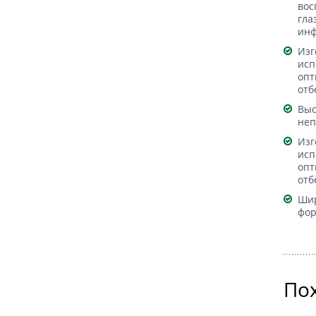
вос
гла
ин
Изг
исп
опт
отб
Выс
неп
Изг
исп
опт
отб
Шир
фор
По