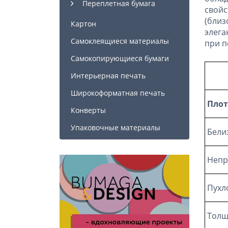
Переплетная бумага
свойс
(близ
Картон
элега
Самоклеящиеся материалы
при п
Самокопирующиеся бумаги
Интерьерная печать
Широкоформатная печать
Плот
Конверты
Упаковочные материалы
Бели
Непр
Пухл
Толщ