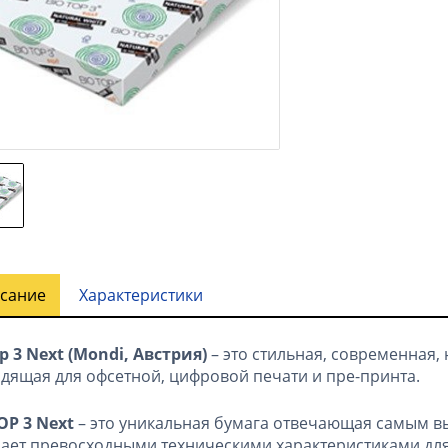
сание
Характеристики
p 3 Next
(
Mondi
, Австрия)
– это стильная, современная,
дящая для офсетной, цифровой печати и пре-принта.
OP 3 Next
– это уникальная бумага отвечающая самым в
ает превосходными техническими характеристиками для 