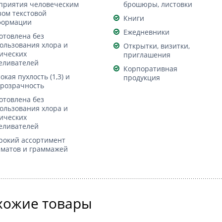
приятия человеческим
брошюры, листовки
зом текстовой
Книги
формации
Ежедневники
отовлена без
ользования хлора и
Открытки, визитки,
ических
приглашения
еливателей
Корпоративная
окая пухлость (1,3) и
продукция
розрачность
отовлена без
ользования хлора и
ических
еливателей
окий ассортимент
матов и граммажей
хожие товары