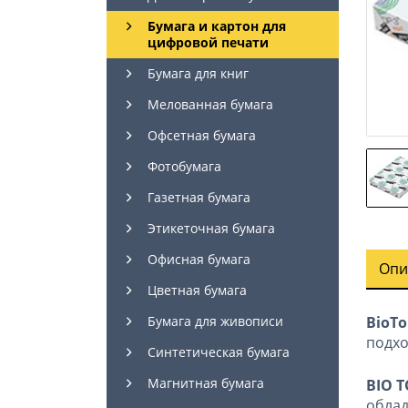
Бумага и картон для
цифровой печати
Бумага для книг
Мелованная бумага
Офсетная бумага
Фотобумага
Газетная бумага
Этикеточная бумага
Офисная бумага
Опи
Цветная бумага
BioTo
Бумага для живописи
подхо
Синтетическая бумага
Магнитная бумага
BIO T
облад