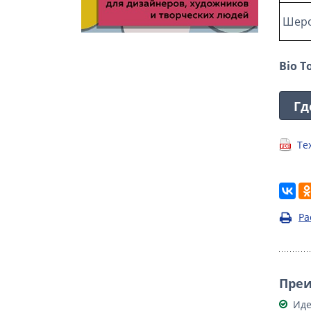
Шеро
Bio T
Гд
Те
Ра
Пре
Иде