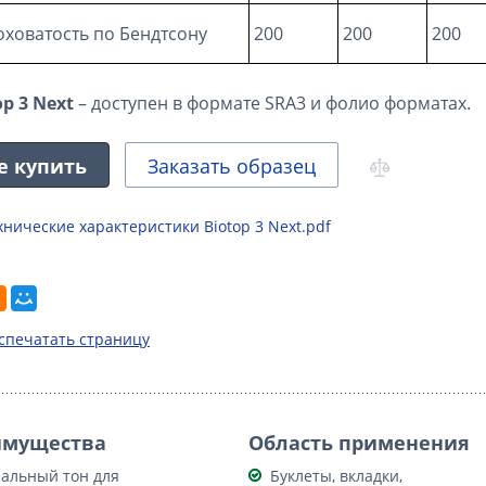
ховатость по Бендтсону
200
200
200
op 3 Next
– доступен в формате SRA3 и фолио форматах.
е купить
Заказать образец
хнические характеристики Biotop 3 Next.pdf
спечатать страницу
имущества
Область применения
альный тон для
Буклеты, вкладки,