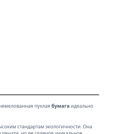
 немелованная пухлая
бумага
идеально
ысоким стандартам экологичности. Она
печати, но ее главное уникальное