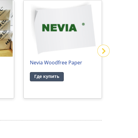
Nevia Woodfree Paper
KomiBas
Где купить
Где ку