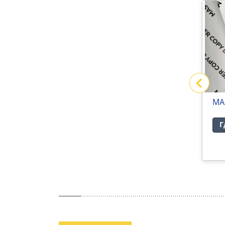
В АРХИВЕ
В АРХИВЕ
G-Snow digital
MA
Где купить
Г