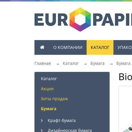
О КОМПАНИИ
КАТАЛОГ
УПАКО
Главная
→
Каталог
→
Бумага
→
Бумага
Bi
Каталог
Акции
Хиты продаж
Бумага
Крафт-бумага
Дизайнерская бумага