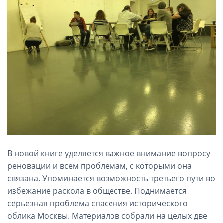
В новой книге уделяется важное внимание вопросу
реновации и всем проблемам, с которыми она
связана. Упоминается возможность третьего пути во
избежание раскола в обществе. Поднимается
серьезная проблема спасения исторического
облика Москвы. Материалов собрали на целых две