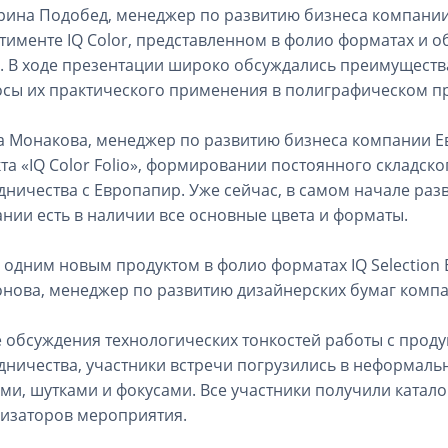
рина Подобед, менеджер по развитию бизнеса компании
тименте IQ Color, представленном в фолио форматах и 
. В ходе презентации широко обсуждались преимущества
сы их практического применения в полиграфическом пр
 Монакова, менеджер по развитию бизнеса компании Ев
та «IQ Color Folio», формировании постоянного складск
дничества с Европапир. Уже сейчас, в самом начале разв
нии есть в наличии все основные цвета и форматы.
 одним новым продуктом в фолио форматах IQ Selection
нова, менеджер по развитию дизайнерских бумаг комп
 обсуждения технологических тонкостей работы с проду
дничества, участники встречи погрузились в неформаль
ми, шутками и фокусами. Все участники получили каталог 
изаторов мероприятия.