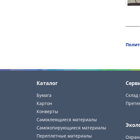
Полит
Каталог
Серв
Бумага
Склад 
Картон
Прете
Конверты
Самоклеящиеся материалы
Экол
Самокопирующиеся материалы
Переплетные материалы
Охран