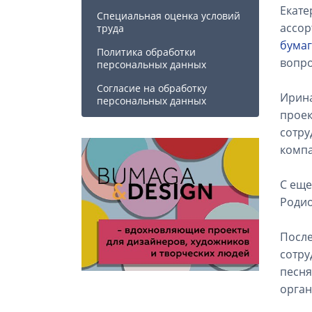
Екате
Специальная оценка условий
ассор
труда
бумаг
Политика обработки
вопро
персональных данных
Cогласие на обработку
Ирина
персональных данных
проек
сотру
компа
С еще
Родио
После
сотру
песня
орган