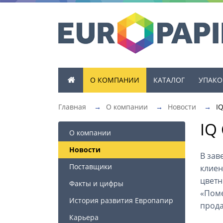
О КОМПАНИИ
КАТАЛОГ
УПАКО
Главная
→
О компании
→
Новости
→
IQ
IQ 
О компании
Новости
В зав
Поставщики
клиен
цветн
Факты и цифры
«Поме
История развития Европапир
прода
Карьера