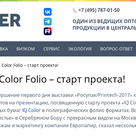
+7 (495) 787-01-50
ОДИН ИЗ ВЕДУЩИХ ОП
ПРОДУКЦИИ В ЦЕНТРАЛЬ
ВКА
ВИЗКОМ
СЕРВИС
ЭКОЛОГИЯ
ВОПРОС-ОТВЕТ
 Color Folio – старт проекта!
Color Folio – старт проекта!
ершение первого дня выставки «Росупак/Printech-2017»
тов на презентацию, посвященную старту проекта «IQ Col
ых бумаг
IQ Color
в полиграфических фолио форматах. Вс
стье» в Серебряном Бору с прекрасным видом на Москву
жам и маркетингу компании Европапир, сказал нескольк