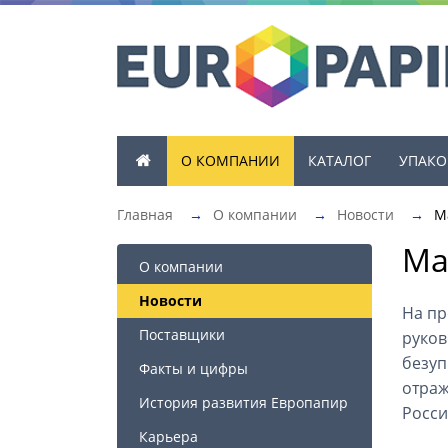
О КОМПАНИИ
КАТАЛОГ
УПАКО
Главная
→
О компании
→
Новости
→
М
Ма
О компании
Новости
На пр
Поставщики
руков
безуп
Факты и цифры
отраж
История развития Европапир
Росси
Карьера