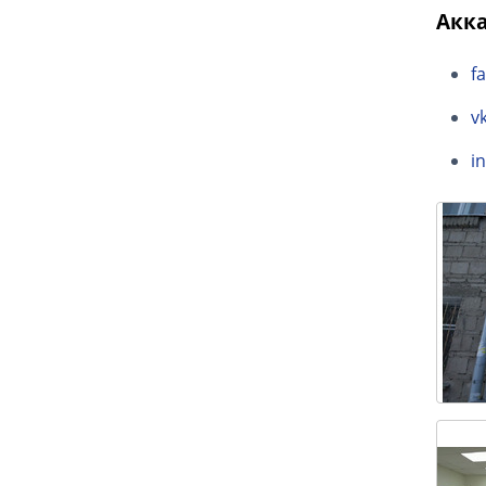
Акка
f
v
i