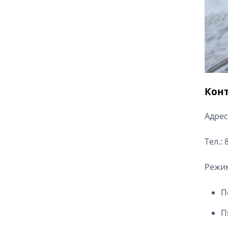
Кон
Адрес
Тел.: 
Режим
П
П