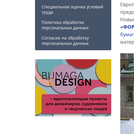
Европ
Специальная оценка условий
предо
труда
Новым
Политика обработки
«
ФОР
персональных данных
бума
Cогласие на обработку
матер
персональных данных