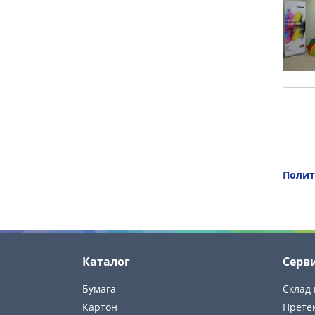
Полит
Каталог
Серв
Бумага
Склад 
Картон
Прете