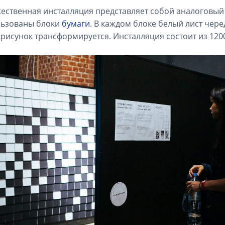
ественная инсталляция представляет собой аналоговый
льзованы блоки
бумаги
. В каждом блоке белый лист чер
 рисунок трансформируется. Инсталляция состоит из 1200