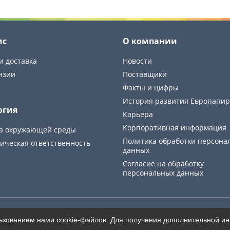
ис
О компании
и доставка
Новости
нзии
Поставщики
Факты и цифры
История развития Европапир
огия
Карьера
Корпоративная информация
а окружающей среды
Политика обработки персона
ическая ответственность
данных
Cогласие на обработку
персональных данных
Карта сайта
льзованием нами cookie-файлов. Для получения дополнительной 