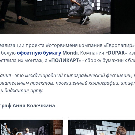
еализации проекта #оторвименя компания «Европапир
е белую
офсетную бумагу
Mondi
. Компания «
DUPAR
» из
ствила их монтаж, а «
ПОЛИКАРТ
» - сборку бумажных бл
ания - это международный типографический фестиваль, 
овательным проектом, посвященный каллиграфии, шрифту
 и диджитал-арту.
граф Анна Колечкина
.