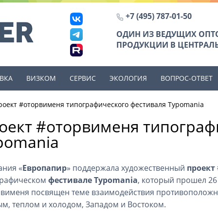
+7 (495) 787-01-50
ОДИН ИЗ ВЕДУЩИХ ОП
ПРОДУКЦИИ В ЦЕНТРАЛЬ
ВКА
ВИЗКОМ
СЕРВИС
ЭКОЛОГИЯ
ВОПРОС-ОТВЕТ
роект #оторвименя типографического фестиваля Typomania
оект #оторвименя типограф
pomania
ния «
Европапир
» поддержала художественный
проект
графическом
фестивале Typomania
, который прошел 26
вименя посвящен теме взаимодействия противоположно
м, теплом и холодом, Западом и Востоком.