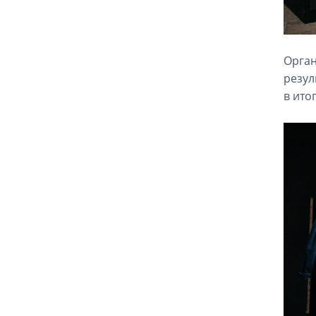
Орган
резул
в ито