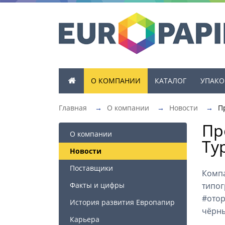
О КОМПАНИИ
КАТАЛОГ
УПАКО
Главная
→
О компании
→
Новости
→
П
Пр
О компании
Ty
Новости
Поставщики
Компа
Факты и цифры
типо
#отор
История развития Европапир
чёрны
Карьера