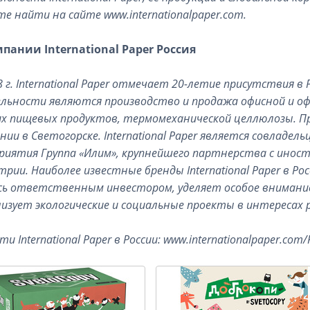
е найти на сайте www.internationalpaper.com.
мпании
International
Paper
Россия
8 г. International Paper отмечает 20-летие присутствия 
льности являются производство и продажа офисной и оф
х пищевых продуктов, термомеханической целлюлозы. П
нии в Светогорске. International Paper является совладе
риятия Группа «Илим», крупнейшего партнерства с иност
рии. Наиболее известные бренды International Paper в России
сь ответственным инвестором, уделяет особое внимани
лизует экологические и социальные проекты в интересах 
и International Paper в России: www.internationalpaper.com/