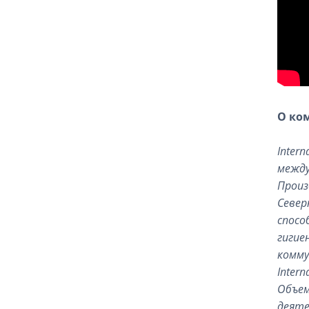
О ко
Intern
между
Произ
Север
спосо
гигие
комму
Intern
Объе
деят