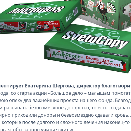
ентирует Екатерина Шергова, директор благотвор
года, со старта акции «Большое дело – малышам помогать
вою опеку два важнейших проекта нашего фонда. Благо
 развивать безвозмездное донорство, то есть создавать
ярно приходили доноры и безвозмездно сдавали кровь. 
, которые после долгого и сложного лечения наконец-т
ь, чтобы заново учиться жить».