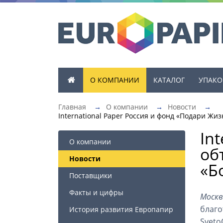
О КОМПАНИИ
КАТАЛОГ
УПАКО
Главная
→
О компании
→
Новости
→
International Paper Россия и фонд «Подари Ж
In
О компании
об
Новости
«Б
Поставщики
Факты и цифры
Москв
благо
История развития Европапир
Sveto