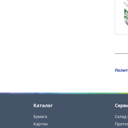
Полит
Каталог
Серв
Бумага
Склад 
Картон
Прете