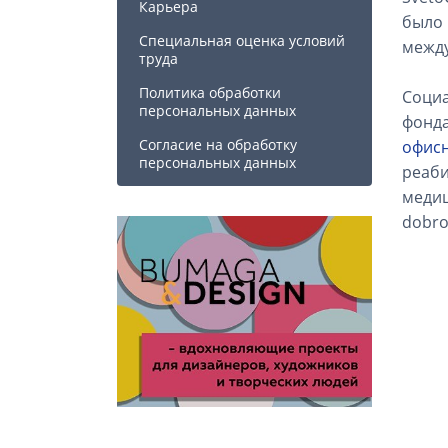
Карьера
было 
Специальная оценка условий
между
труда
Политика обработки
Социа
персональных данных
фонда
Cогласие на обработку
офис
персональных данных
реаби
медиц
dobro