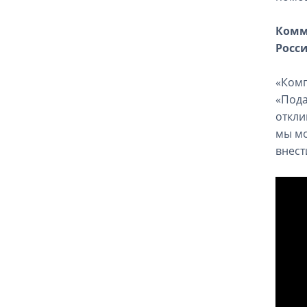
Комме
Росси
«Комп
«Пода
откли
мы мо
внест