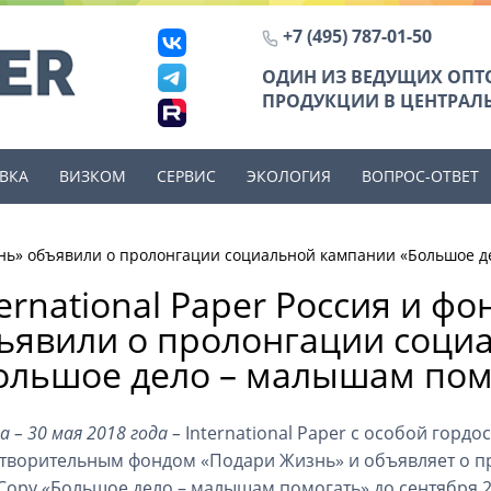
+7 (495) 787-01-50
ОДИН ИЗ ВЕДУЩИХ ОП
ПРОДУКЦИИ В ЦЕНТРАЛЬ
ВКА
ВИЗКОМ
СЕРВИС
ЭКОЛОГИЯ
ВОПРОС-ОТВЕТ
изнь» объявили о пролонгации социальной кампании «Большое 
ternational Paper Россия и ф
ъявили о пролонгации соци
ольшое дело – малышам пом
а – 30 мая 2018 года –
International Paper с особой горд
творительным фондом «Подари Жизнь» и объявляет о 
Copy «Большое дело – малышам помогать» до сентября 