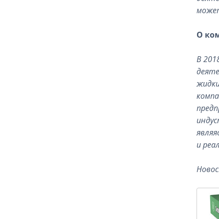
может
О ко
В 201
деяте
жидки
компа
предп
индуст
являя
и реа
Новост