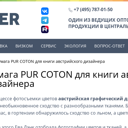
+7 (495) 787-01-50
ОДИН ИЗ ВЕДУЩИХ ОП
ПРОДУКЦИИ В ЦЕНТРАЛЬ
ВКА
ВИЗКОМ
СЕРВИС
ЭКОЛОГИЯ
ВОПРОС-ОТВЕТ
умага PUR COTON для книги австрийского дизайнера
мага PUR COTON для книги а
зайнера
цессе фотосъемки цветов
австрийская графический д
 необыкновенное сходство с разнообразными тканями. Б
лас, в гортензии обнаружилось сходство со льном, а ц
 этого Ева Дэнк отобрала фотографии цветов и тканей, а