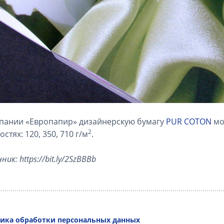
пании «Европапир» дизайнерскую бумагу
PUR COTON
мо
2
стях: 120, 350, 710 г/м
.
ик: https://bit.ly/2SzBBBb
ика обработки персональных данных