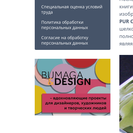
книги
Специальная оценка условий
труда
изобр
PUR 
Политика обработки
персональных данных
шелко
полно
Cогласие на обработку
персональных данных
являя