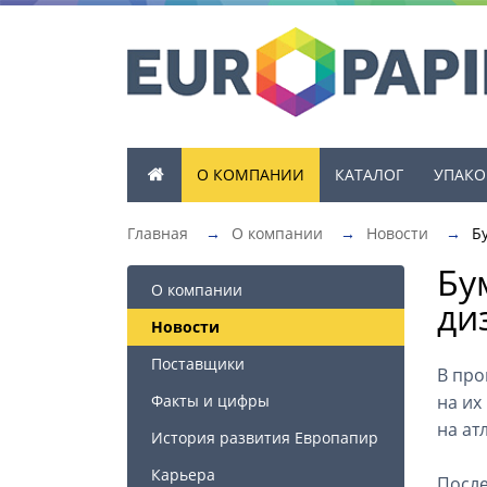
О КОМПАНИИ
КАТАЛОГ
УПАКО
Главная
→
О компании
→
Новости
→
Б
Бу
О компании
ди
Новости
Поставщики
В про
Факты и цифры
на их
на ат
История развития Европапир
Карьера
После