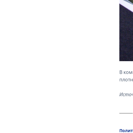
В ком
плотно
Источн
Полит