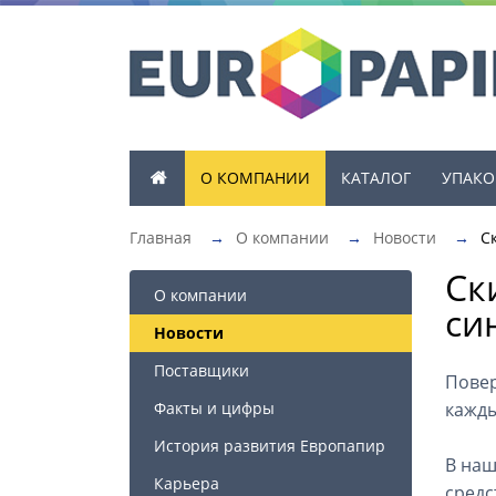
О КОМПАНИИ
КАТАЛОГ
УПАКО
Главная
→
О компании
→
Новости
→
С
Ск
О компании
си
Новости
Поставщики
Повер
Факты и цифры
кажды
История развития Европапир
В наш
Карьера
средс