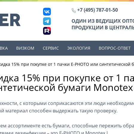
+7 (495) 787-01-50
ОДИН ИЗ ВЕДУЩИХ ОП
ПРОДУКЦИИ В ЦЕНТРАЛЬ
ВКА
ВИЗКОМ
СЕРВИС
ЭКОЛОГИЯ
ВОПРОС-ОТВЕТ
кидка 15% при покупке от 1 пачки E-PHOTO или синтетической б
идка 15% при покупке от 1 п
нтетической бумаги Monotex
хности, с которыми соприкасаются эти люди необходим
й материал способен выдержать такую проверку.
ем ассортименте есть бумаги, способные пережить об
твами дезинфекции – это E-PHOTO и Monotex L.