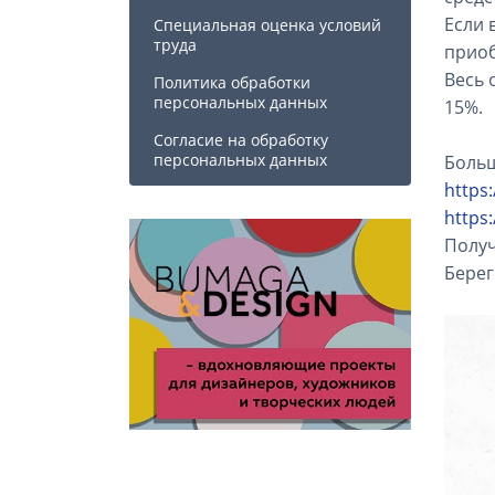
Если 
Специальная оценка условий
труда
приоб
Весь 
Политика обработки
персональных данных
15%.
Cогласие на обработку
персональных данных
Больш
https
https
Получ
Берег