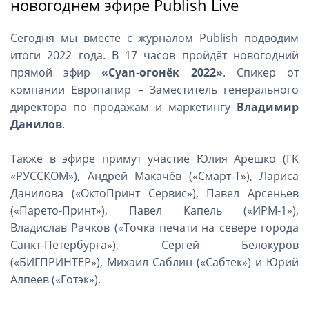
новогоднем эфире Publish Live
Сегодня мы вместе с журналом Publish подводим
итоги 2022 года. В 17 часов пройдёт новогодний
прямой эфир
«Cyan-огонёк 2022»
. Спикер от
компании Европапир – Заместитель генерального
директора по продажам и маркетингу
Владимир
Данилов
.
Также в эфире примут участие Юлия Арешко (ГK
«РУССКОМ»), Андрей Макачёв («Смарт-Т»), Лариса
Данилова («ОктоПринт Сервис»), Павел Арсеньев
(«Парето-Принт»), Павел Капель («ИРМ-1»),
Владислав Рачков («Точка печати на севере города
Санкт-Петербурга»), Сергей Белокуров
(«БИГПРИНТЕР»), Михаил Саблин («Сабтек») и Юрий
Алпеев («Готэк»).