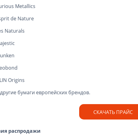
urious Metallics
sprit de Nature
es Naturals
ajestic
unken
eobond
LIN Origins
 другие бумаги европейских брендов.
СКАЧАТЬ ПРАЙС
вия распродажи