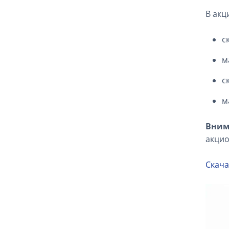
В акц
с
м
с
м
Вним
акцио
Скача