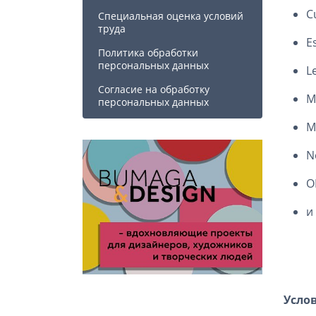
C
Специальная оценка условий
труда
E
Политика обработки
персональных данных
L
Cогласие на обработку
M
персональных данных
M
N
O
и
Усло