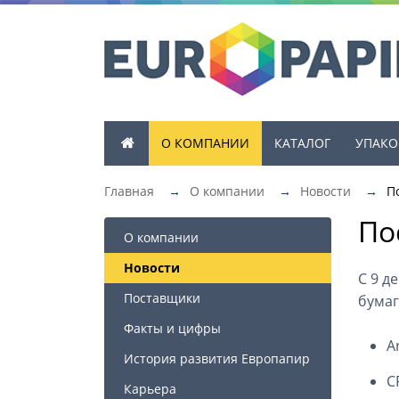
О КОМПАНИИ
КАТАЛОГ
УПАКО
Главная
→
О компании
→
Новости
→
П
По
О компании
Новости
C 9 д
Поставщики
бумаг
Факты и цифры
A
История развития Европапир
C
Карьера