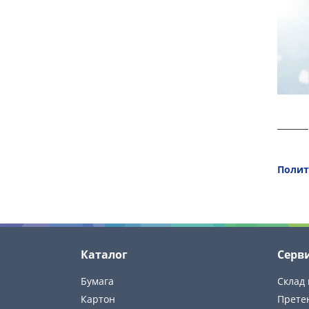
Полит
Каталог
Серв
Бумага
Склад 
Картон
Прете