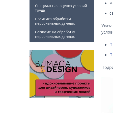
м
Специальная оценка условий
труда
с
Политика обработки
персональных данных
Указа
услов
Cогласие на обработку
персональных данных
П
П
Подро