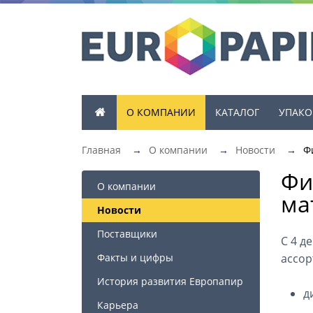
О КОМПАНИИ
КАТАЛОГ
УПАКО
Главная
→
О компании
→
Новости
→
Ф
Фи
О компании
ма
Новости
Поставщики
C 4 д
Факты и цифры
ассор
История развития Европапир
д
Карьера