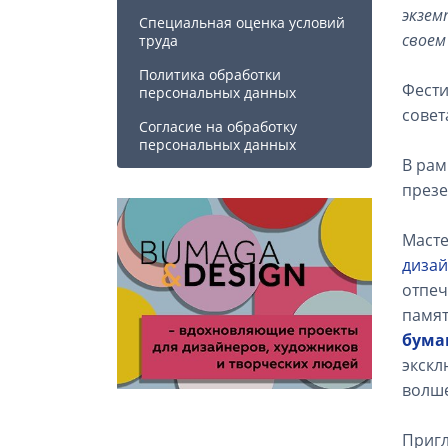
экзем
Специальная оценка условий
своем
труда
Политика обработки
Фести
персональных данных
совет
Cогласие на обработку
персональных данных
В рам
презе
Масте
дизай
отпеч
памят
бума
экск
волше
Пригл