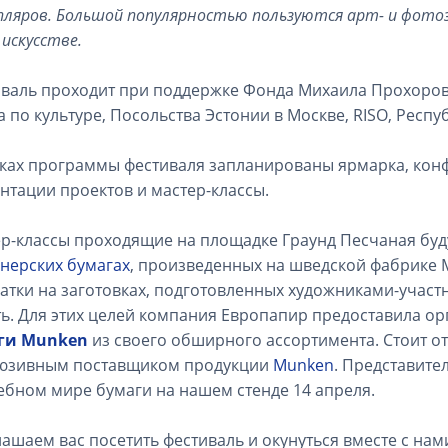
пляров. Большой популярностью пользуются арт- и фотоз
 искусстве.
валь проходит при поддержке Фонда Михаила Прохоров
а по культуре, Посольства Эстонии в Москве, RISO, Респ
ках программы фестиваля запланированы ярмарка, кон
нтации проектов и мастер-классы.
р-классы проходящие на площадке Граунд Песчаная буд
нерских бумагах
, произведенных на шведской фабрике М
атки на заготовках, подготовленных художниками-участн
ь. Для этих целей компания Европапир предоставила о
ги Munken
из своего обширного ассортимента. Стоит от
люзивным поставщиком продукции
Munken
. Представите
бном мире бумаги на нашем стенде 14 апреля.
ашаем вас посетить фестиваль и окунуться вместе с нами