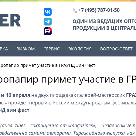
+7 (495) 787-01-50
ОДИН ИЗ ВЕДУЩИХ ОП
ПРОДУКЦИИ В ЦЕНТРАЛЬ
ВКА
ВИЗКОМ
СЕРВИС
ЭКОЛОГИЯ
ВОПРОС-ОТВЕТ
вропапир примет участие в ГРАУНД Зин Фест!
ропапир примет участие в Г
5 и 16 апреля
на двух площадках галерей-мастерских
ГРА
ы» пройдет первый в России международный фестиваль
НД зин фест
.
(англ. zines – сокращенно от «magazines») – независимые
редственно самими авторами. Тираж одного выпуска, как 