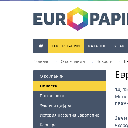
О КОМПАНИИ
КАТАЛОГ
УПАКО
Главная
→
О компании
→
Новости
→
Е
Ев
О компании
Новости
14, 1
Поставщики
Москв
ГРАУ
Факты и цифры
История развития Европапир
Зины
Карьера
непос