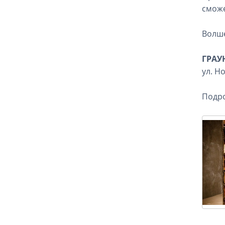
сможе
Волше
ГРАУ
ул. Но
Подро