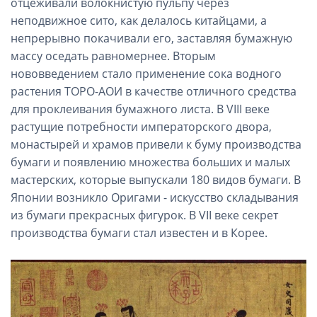
отцеживали волокнистую пульпу через
неподвижное сито, как делалось китайцами, а
непрерывно покачивали его, заставляя бумажную
массу оседать равномернее. Вторым
нововведением стало применение сока водного
растения ТОРО-АОИ в качестве отличного средства
для проклеивания бумажного листа. В VIII веке
растущие потребности императорского двора,
монастырей и храмов привели к буму производства
бумаги и появлению множества больших и малых
мастерских, которые выпускали 180 видов бумаги. В
Японии возникло Оригами - искусство складывания
из бумаги прекрасных фигурок. В VII веке секрет
производства бумаги стал известен и в Корее.