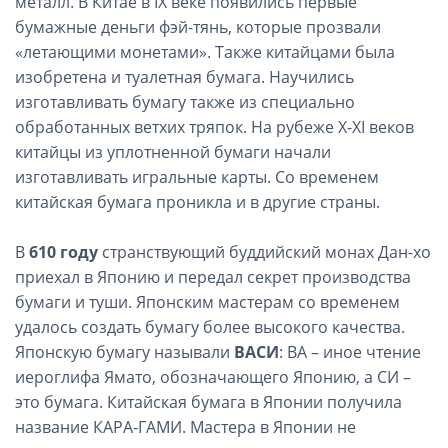
металл. В Китае в IX веке появились первые
бумажные деньги фэй-тянь, которые прозвали
«летающими монетами». Также китайцами была
изобретена и туалетная бумага. Научились
изготавливать бумагу также из специально
обработанных ветхих тряпок. На рубеже X-XI веков
китайцы из уплотненной бумаги начали
изготавливать игральные карты. Со временем
китайская бумага проникла и в другие страны.
В
610 году
странствующий буддийский монах Дан-хо
приехал в Японию и передал секрет производства
бумаги и туши. Японским мастерам со временем
удалось создать бумагу более высокого качества.
Японскую бумагу называли
ВАСИ
: ВА – иное чтение
иероглифа Ямато, обозначающего Японию, а СИ –
это бумага. Китайская бумага в Японии получила
название КАРА-ГАМИ. Мастера в Японии не