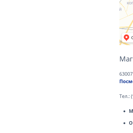
Маг
63007
Посмо
Тел.: 
М
О