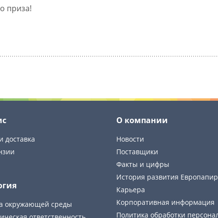
о приза!
ис
О компании
и доставка
Новости
нзии
Поставщики
Факты и цифры
История развития Европапир
огия
Карьера
Корпоративная информация
а окружающей среды
Политика обработки персона
ическая ответственность