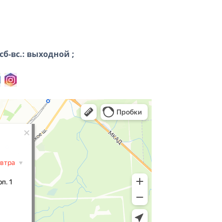
, сб-вс.: выходной ;