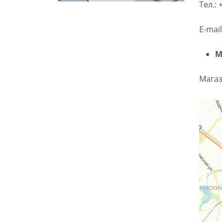
Тел.: 
E-mai
М
Мага