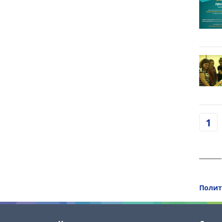
1
Полит