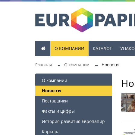
О КОМПАНИИ
КАТАЛОГ
УПАКО
Главная
→
О компании
→
Новости
Но
О компании
Новости
Поставщики
Факты и цифры
История развития Европапир
Карьера