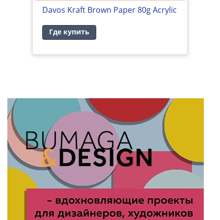
Davos Kraft Brown Paper 80g Acrylic
М
и
Где купить