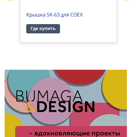
Крышка SK-63 для COEX
Ш
Где купить