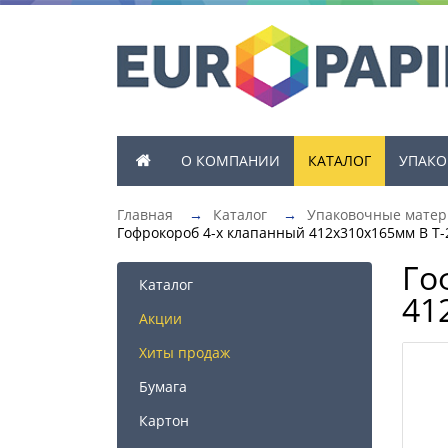
О КОМПАНИИ
КАТАЛОГ
УПАКО
Главная
→
Каталог
→
Упаковочные мате
Гофрокороб 4-х клапанный 412х310х165мм В Т-
Го
Каталог
41
Акции
Хиты продаж
Бумага
Картон