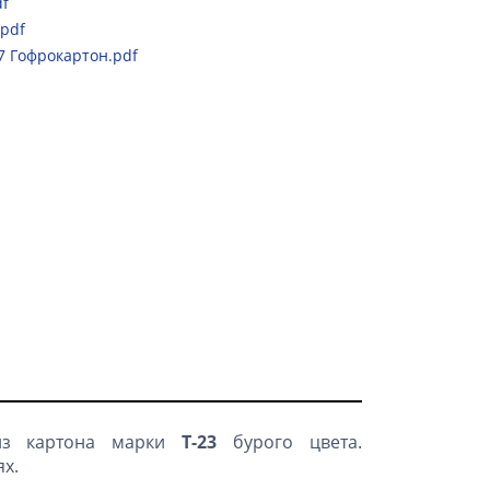
df
.pdf
7 Гофрокартон.pdf
из картона марки
Т-23
бурого цвета.
х.