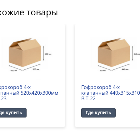
хожие товары
фрокороб 4-х
Гофрокороб 4-х
апанный 520х420х300мм
клапанный 440х315х31
-23
В Т-22
де купить
Где купить