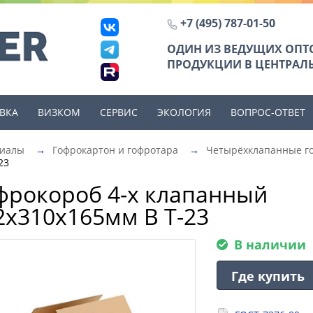
+7 (495) 787-01-50
ОДИН ИЗ ВЕДУЩИХ ОП
ПРОДУКЦИИ В ЦЕНТРАЛЬ
ВКА
ВИЗКОМ
СЕРВИС
ЭКОЛОГИЯ
ВОПРОС-ОТВЕТ
риалы
→
Гофрокартон и гофротара
→
Четырёхклапанные г
23
фрокороб 4-х клапанный
2х310х165мм В Т-23
В наличии
Где купить