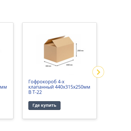
Гофрокороб 4-х
Гофроко
0мм
клапанный 440х315х250мм
клапанн
В Т-22
В Т-23
Где купить
Где ку