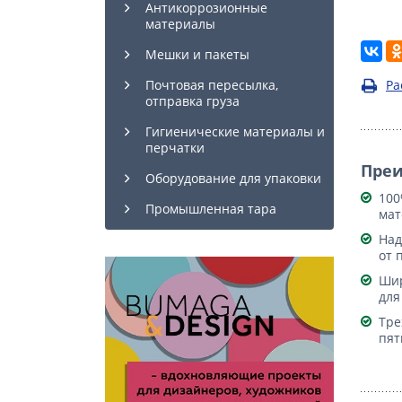
Антикоррозионные
материалы
Мешки и пакеты
Ра
Почтовая пересылка,
отправка груза
Гигиенические материалы и
перчатки
Пре
Оборудование для упаковки
100
Промышленная тара
мат
Над
от 
Шир
для
Тре
пят