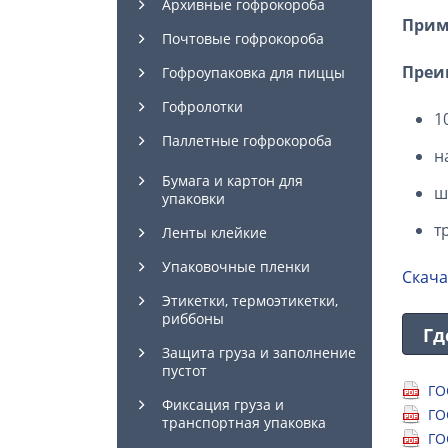
Архивные гофрокороба
Прим
Почтовые гофрокороба
Преи
Гофроупаковка для пиццы
Гофролотки
1
Паллетные гофрокороба
н
Бумага и картон для
ш
упаковки
т
Ленты клейкие
Упаковочные пленки
Скача
Этикетки, термоэтикетки,
риббоны
Гд
Защита груза и заполнение
пустот
ГО
Фиксация груза и
ГО
транспортная упаковка
ГО