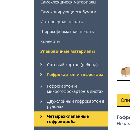
Самоклеящиеся материалы
Самокопирующиеся бумаги
Интерьерная печать
Широкоформатная печать
Конверты
Упаковочные материалы
Сотовый картон (реборд)
Гофрокартон и гофротара
Гофрокартон и
микрогофрокартон в листах
Опи
Двухслойный гофрокартон в
рулонах
Четырёхклапанные
Гофр
гофрокороба
Незам