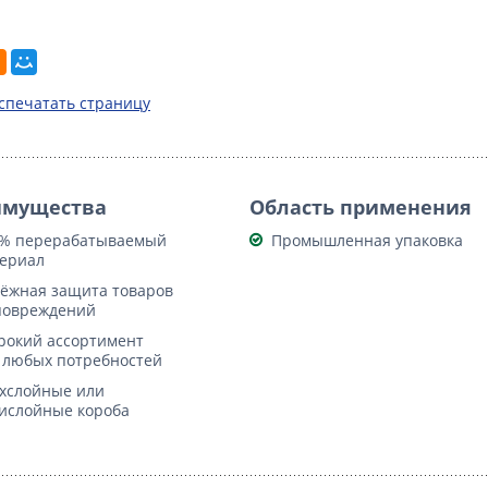
спечатать страницу
имущества
Область применения
% перерабатываемый
Промышленная упаковка
ериал
ёжная защита товаров
повреждений
окий ассортимент
 любых потребностей
хслойные или
ислойные короба