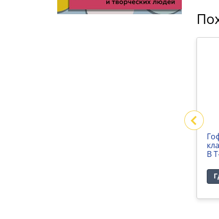
По
Гофрокороб 4-х
Го
28х287мм
клапанный 375х170х85мм
кл
В Т-22
В Т
Где купить
Г