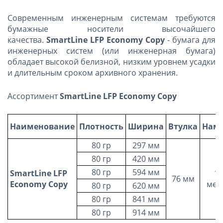
Современным инженерным системам требуются
бумажные носители высочайшего
качества.
SmartLine LFP Economy Copy
- бумага для
инженерных систем (или инженерная бумага)
обладает высокой белизной, низким уровнем усадки
и длительным сроком архивного хранения.
Ассортимент
SmartLine LFP Economy Copy
Наименование
Плотность
Ширина
Втулка
Нам
80 гр
297 мм
80 гр
420 мм
80 гр
594 мм
SmartLine LFP
17
76 мм
Economy Copy
мет
80 гр
620 мм
80 гр
841 мм
80 гр
914 мм