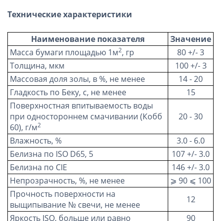
Технические характеристики
Наименование показателя
Значение
2
Масса бумаги площадью 1м
, гр
80 +/- 3
Толщина, мкм
100 +/- 3
Массовая доля золы, в %, не менее
14 - 20
Гладкость по Беку, с, не менее
15
Поверхностная впитываемость воды
при одностороннем смачивании (Кобб
20 - 30
2
60), г/м
Влажность, %
3.0 - 6.0
Белизна по ISO D65, 5
107 +/- 3.0
Белизна по CIE
146 +/- 3.0
Непрозрачность, %, не менее
⩾ 90 ⩽ 100
Прочность поверхности на
12
выщипывание № свечи, не менее
Яркость ISO, больше или равно
90