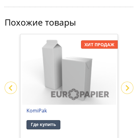
Похожие товары
ДАЖ
ХИТ ПРОДАЖ
KomiPak
K
Где купить