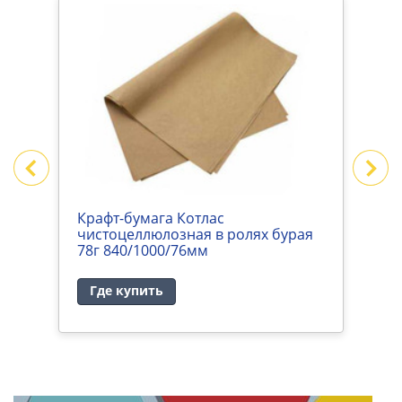
Крафт-бумага Котлас
К
чистоцеллюлозная в ролях бурая
б
78г 840/1000/76мм
Где купить