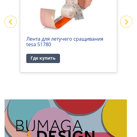
Лента для летучего сращивания
Л
tesa 51780
в
(
Где купить