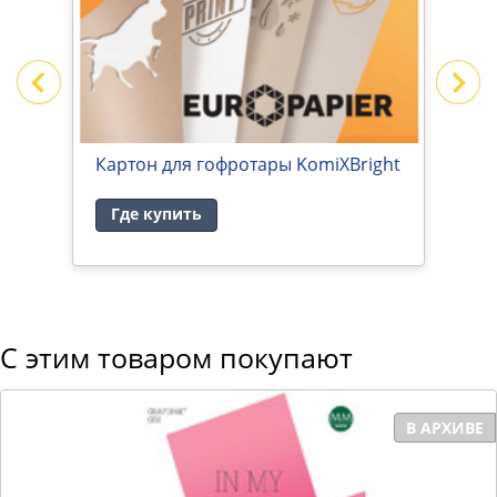
Картон для гофротары KomiXBright
У
Где купить
С этим товаром покупают
В АРХИВЕ