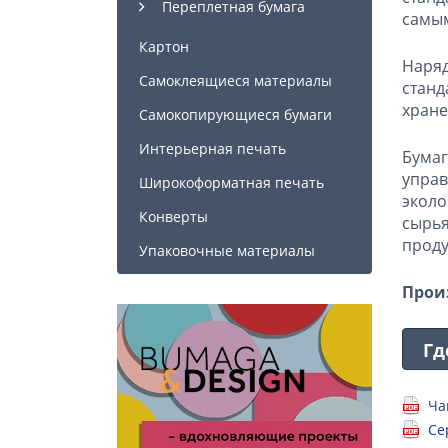
Переплетная бумага
самым
Картон
Наря
Самоклеящиеся материалы
станд
хране
Самокопирующиеся бумаги
Интерьерная печать
Бумаг
упра
Широкоформатная печать
эколо
Конверты
сырья
проду
Упаковочные материалы
Прои
Гд
Ча
Се