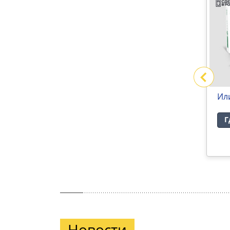
В АРХИВЕ
ьская в
Бумага потребительская
Ил
Где купить
Г
Новости