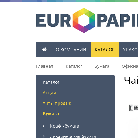
О КОМПАНИИ
КАТАЛОГ
УПАКО
Главная
→
Каталог
→
Бумага
→
Офисна
Ча
Каталог
Акции
Хиты продаж
Бумага
Крафт-бумага
Дизайнерская бумага