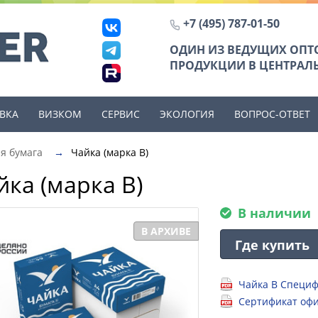
+7 (495) 787-01-50
ОДИН ИЗ ВЕДУЩИХ ОП
ПРОДУКЦИИ В ЦЕНТРАЛЬ
ВКА
ВИЗКОМ
СЕРВИС
ЭКОЛОГИЯ
ВОПРОС-ОТВЕТ
я бумага
→
Чайка (марка B)
йка (марка B)
В наличии
В АРХИВЕ
Где купить
Чайка В Специф
Сертификат оф