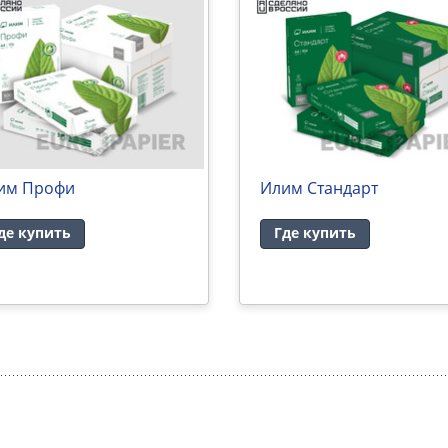
им Профи
Илим Стандарт
де купить
Где купить