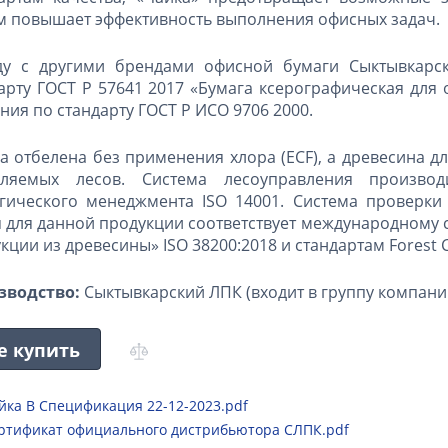
 повышает эффективность выполнения офисных задач.
ду с другими брендами офисной бумаги Сыктывкарск
арту ГОСТ Р 57641 2017 «Бумага ксерографическая для 
ния по стандарту ГОСТ Р ИСО 9706 2000.
а отбелена без применения хлора (ECF), а древесина д
вляемых лесов. Система лесоуправления производ
гического менеджмента ISO 14001. Система проверки
 для данной продукции соответствует международному 
кции из древесины» ISO 38200:2018 и стандартам Forest Cer
зводство:
Сыктывкарский ЛПК (входит в группу компаний
е купить
йка В Спецификация 22-12-2023.pdf
ртификат официального дистрибьютора СЛПК.pdf