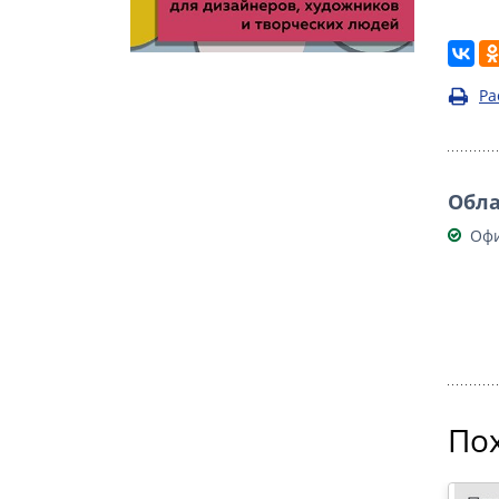
Ра
Обла
Офи
По