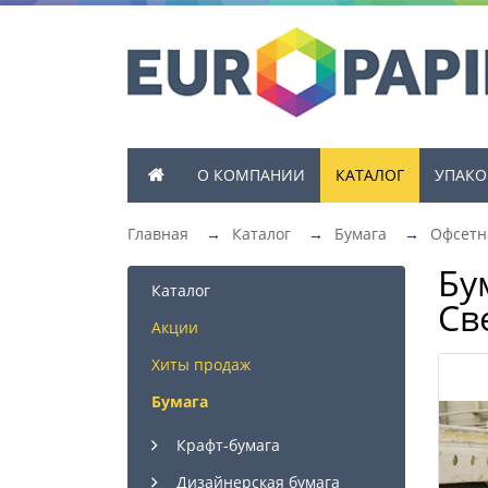
О КОМПАНИИ
КАТАЛОГ
УПАКО
Главная
→
Каталог
→
Бумага
→
Офсетн
Бу
Каталог
Св
Акции
Хиты продаж
Бумага
Крафт-бумага
Дизайнерская бумага