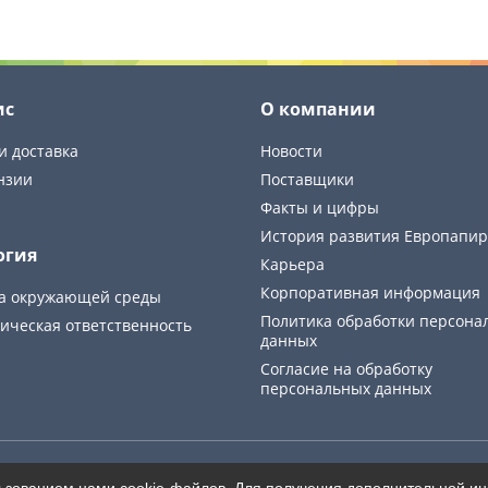
ис
О компании
и доставка
Новости
нзии
Поставщики
Факты и цифры
История развития Европапир
огия
Карьера
Корпоративная информация
а окружающей среды
Политика обработки персона
ическая ответственность
данных
Cогласие на обработку
персональных данных
Карта сайта