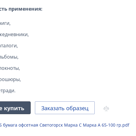
сть применения:
ниги,
жедневники,
аталоги,
льбомы,
локноты,
рошюры,
етради.
е купить
Заказать образец
S бумага офсетная Светогорск Марка С Марка А 65-100 гр.pdf