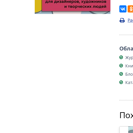
Ра
Обла
Жу
Кни
Бло
Кат
По