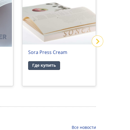
Sora Press Cream
Sora Me
Где купить
Где ку
Все
новости