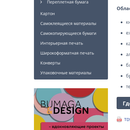
Переплетная бумага
Обла
Картон
к
Самоклеящиеся материалы
е
Самокопирующиеся бумаги
к
Интерьерная печать
Широкоформатная печать
а
Конверты
б
Упаковочные материалы
б
т
Гд
TD