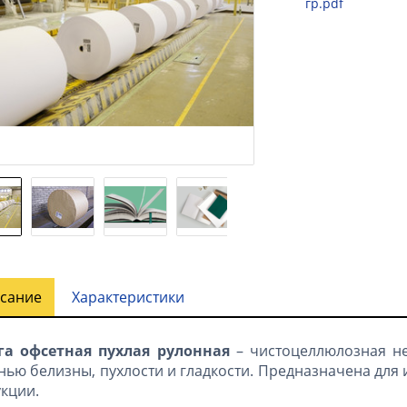
гр.pdf
сание
Характеристики
га офсетная пухлая рулонная
– чистоцеллюлозная не
нью белизны, пухлости и гладкости. Предназначена для
кции.