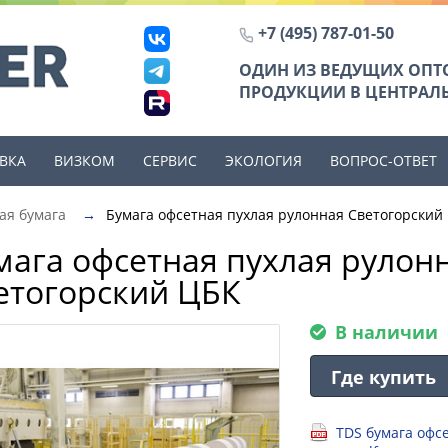
+7 (495) 787-01-50
ОДИН ИЗ ВЕДУЩИХ ОП
ПРОДУКЦИИ В ЦЕНТРАЛЬ
ВКА
ВИЗКОМ
СЕРВИС
ЭКОЛОГИЯ
ВОПРОС-ОТВЕТ
ая бумага
→
Бумага офсетная пухлая рулонная Светогорский
мага офсетная пухлая рулон
етогорский ЦБК
В наличии
Где купить
TDS бумага офс