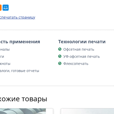
спечатать страницу
сть применения
Технологии печати
рналы
Офсетная печать
ги
УФ-офсетная печать
кноты
Флексопечать
алоги, готовые отчеты
хожие товары