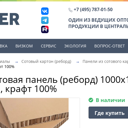
+7 (495) 787-01-50
ОДИН ИЗ ВЕДУЩИХ ОП
ПРОДУКЦИИ В ЦЕНТРАЛЬ
ВКА
ВИЗКОМ
СЕРВИС
ЭКОЛОГИЯ
ВОПРОС-ОТВЕТ
риалы
→
Сотовый картон (реборд)
→
Панели из сотового ка
фт 100%
товая панель (реборд) 1000х
, крафт 100%
В наличии
Где купить