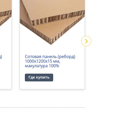
)
Сотовая панель (реборд)
Сотовая
1000х1200х15 мм,
1000х12
макулатура 100%
макулат
Где купить
Где ку