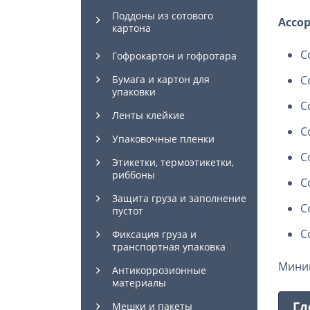
Поддоны из сотового
Ассор
картона
С
Гофрокартон и гофротара
Бумага и картон для
С
упаковки
С
Ленты клейкие
С
Упаковочные пленки
С
Этикетки, термоэтикетки,
риббоны
С
Защита груза и заполнение
С
пустот
С
Фиксация груза и
транспортная упаковка
Миним
Антикоррозионные
материалы
Гд
Мешки и пакеты