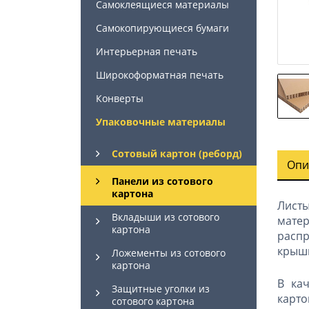
Самоклеящиеся материалы
Самокопирующиеся бумаги
Интерьерная печать
Широкоформатная печать
Конверты
Упаковочные материалы
Сотовый картон (реборд)
Опи
Панели из сотового
картона
Листы
Вкладыши из сотового
матер
картона
распр
крышк
Ложементы из сотового
картона
В ка
Защитные уголки из
карто
сотового картона