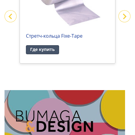
Стретч-кольца Fixe-Tape
С
Где купить