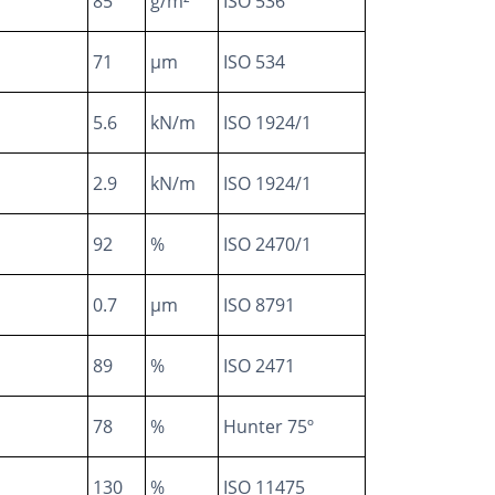
85
g/m²
ISO 536
71
µm
ISO 534
5.6
kN/m
ISO 1924/1
2.9
kN/m
ISO 1924/1
92
%
ISO 2470/1
0.7
µm
ISO 8791
89
%
ISO 2471
78
%
Hunter 75º
130
%
ISO 11475