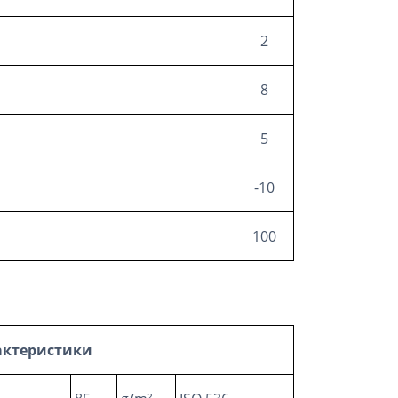
2
8
5
-10
100
актеристики