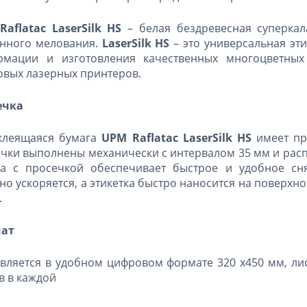
aflatac Laser
Silk HS
–
белая бездревесная суперка
нного мелования.
LaserSilk HS
– это универсальная эт
рмации и изготовления качественных многоцветных 
вых лазерных принтеров.
ечка
клеящаяся бумага
UPM Raflatac LaserSilk HS
имеет пр
чки выполнены механически с интервалом 35 мм и расп
га с просечкой обеспечивает быстрое и удобное сн
но ускоряется, а этикетка быстро наносится на поверх
.
ат
вляется в удобном цифровом формате 320 х450 мм, ли
в в каждой