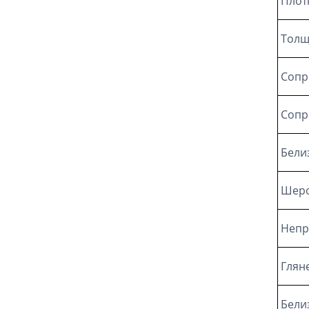
Плот
Толщ
Сопр
Сопр
Бели
Шеро
Непр
Глян
Бели