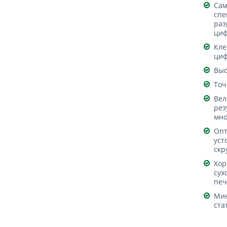
Cам
спе
раз
циф
Кле
циф
Выс
Точ
Вел
рез
мно
Опт
уст
скр
Хор
сух
печ
Ми
ста