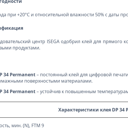
 годности
ода при +20°C и относительной влажности 50% с даты пр
ификация
довательский центр ISEGA одобрил клей для прямого 
выми продуктами.
:
P
34
Permanent
– постоянный клей для цифровой печати
умажными поверхностыми материалами.
P
34
Permanent
– устойчив к повышенным температурам 
Характеристики клея
DP 34 
сть, мин. (N), FTM 9