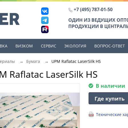
+7 (495) 787-01-50
ОДИН ИЗ ВЕДУЩИХ ОП
ПРОДУКЦИИ В ЦЕНТРАЛЬ
ВКА
ВИЗКОМ
СЕРВИС
ЭКОЛОГИЯ
ВОПРОС-ОТВЕТ
териалы
→
Бумага
→
UPM Raflatac LaserSilk HS
M Raflatac LaserSilk HS
В наличии
Где купить
Технические хар