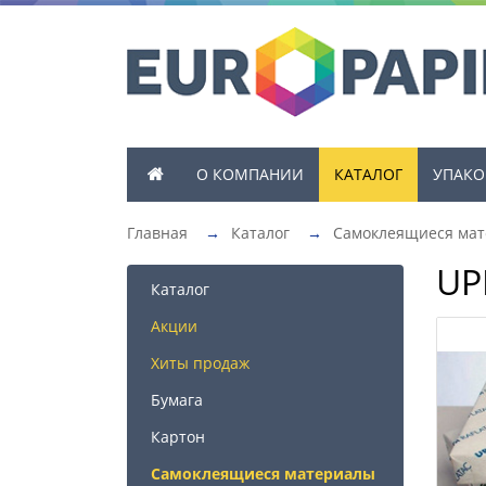
О КОМПАНИИ
КАТАЛОГ
УПАКО
Главная
→
Каталог
→
Самоклеящиеся ма
UP
Каталог
Акции
Хиты продаж
Бумага
Картон
Самоклеящиеся материалы