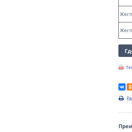
Жест
Жест
Гд
Те
Ра
Пре