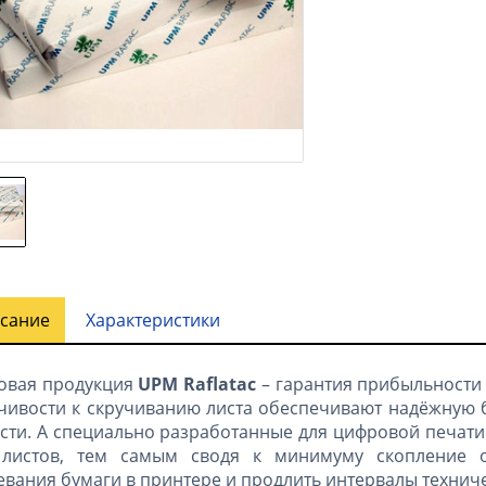
сание
Характеристики
овая продукция
UPM Raflatac
– гарантия прибыльности
чивости к скручиванию листа обеспечивают надёжную 
сти. А специально разработанные для цифровой печати
 листов, тем самым сводя к минимуму скопление ос
евания бумаги в принтере и продлить интервалы техни