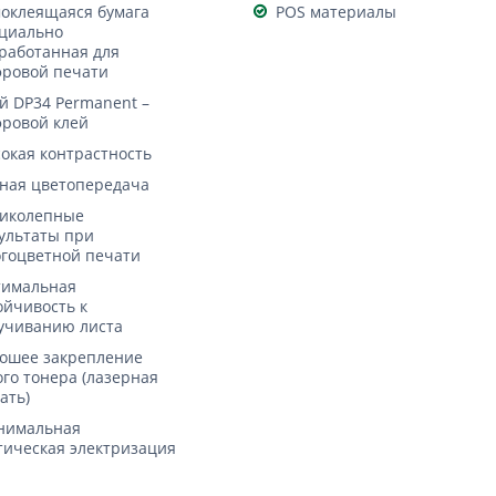
оклеящаяся бумага
POS материалы
циально
работанная для
ровой печати
й DP34 Permanent –
ровой клей
окая контрастность
ная цветопередача
иколепные
ультаты при
гоцветной печати
имальная
ойчивость к
учиванию листа
ошее закрепление
ого тонера (лазерная
ать)
нимальная
тическая электризация