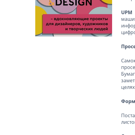
UPM R
маши
инфо
цифро
Прос
Само
просе
Бума
замет
целях
Форм
Поста
листо