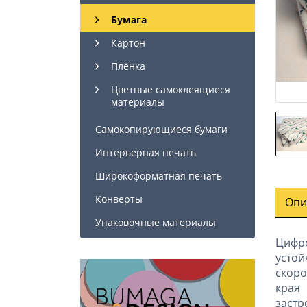
Бумага
Картон
Плёнка
Цветные cамоклеящиеся
материалы
Самокопирующиеся бумаги
Интерьерная печать
Широкоформатная печать
Конверты
Опи
Упаковочные материалы
Цифр
устой
скоро
края
застр