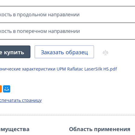
кость в продольном направлении
кость в поперечном направлении
е купить
Заказать образец
хнические характеристики UPM Raflatac LaserSilk HS.pdf
спечатать страницу
имущества
Область применения