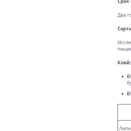
Срок
Два г
Серт
Иссле
пище
Клей
D
б
D
Липко