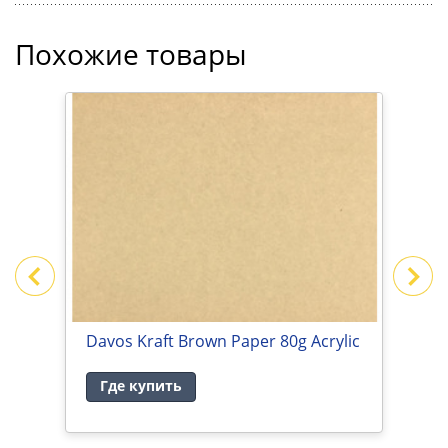
Похожие товары
Davos Kraft Brown Paper 80g Acrylic
М
и
Где купить