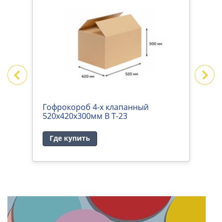
Гофрокороб 4-х клапанный
Г
520х420х300мм В Т-23
4
Где купить