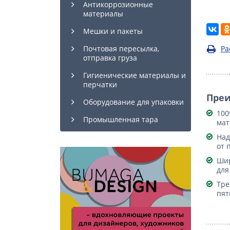
Антикоррозионные
материалы
Мешки и пакеты
Ра
Почтовая пересылка,
отправка груза
Гигиенические материалы и
перчатки
Пре
Оборудование для упаковки
100
Промышленная тара
мат
Над
от 
Шир
для
Тре
пят