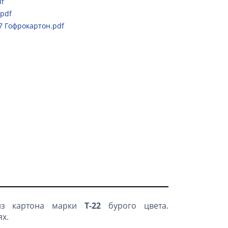
df
.pdf
7 Гофрокартон.pdf
из картона марки
Т-22
бурого цвета.
х.