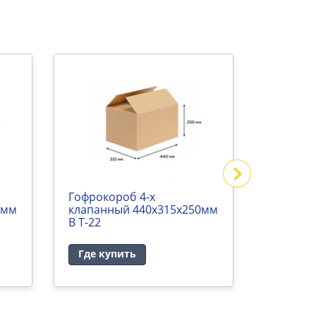
Гофрокороб 4-х
Гофроко
0мм
клапанный 440х315х250мм
клапанн
В Т-22
В Т-23
Где купить
Где ку