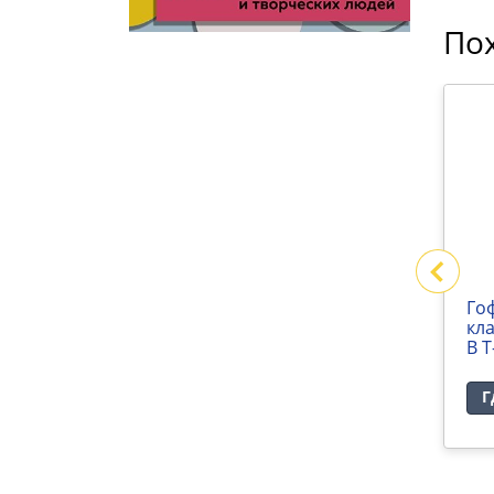
По
Гофрокороб 4-х
Го
28х287мм
клапанный 380х228х287мм
кл
В Т-22
В Т
Где купить
Г