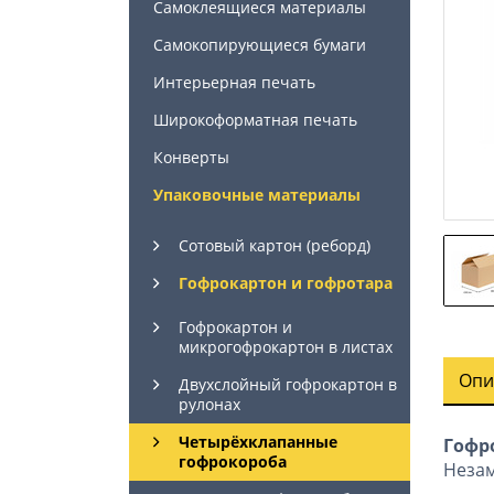
Самоклеящиеся материалы
Самокопирующиеся бумаги
Интерьерная печать
Широкоформатная печать
Конверты
Упаковочные материалы
Сотовый картон (реборд)
Гофрокартон и гофротара
Гофрокартон и
микрогофрокартон в листах
Опи
Двухслойный гофрокартон в
рулонах
Четырёхклапанные
Гофр
гофрокороба
Незам