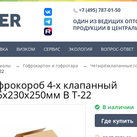
+7 (495) 787-01-50
ОДИН ИЗ ВЕДУЩИХ ОП
ПРОДУКЦИИ В ЦЕНТРАЛЬ
ВКА
ВИЗКОМ
СЕРВИС
ЭКОЛОГИЯ
ВОПРОС-ОТВЕТ
риалы
→
Гофрокартон и гофротара
→
Четырёхклапанные г
22
фрокороб 4-х клапанный
5х230х250мм В Т-22
В наличии
Где купить