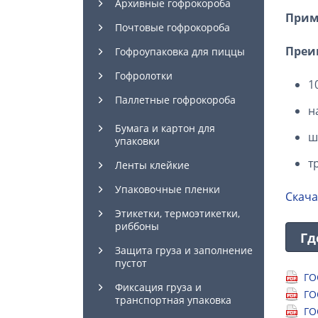
Архивные гофрокороба
Прим
Почтовые гофрокороба
Преи
Гофроупаковка для пиццы
Гофролотки
1
Паллетные гофрокороба
н
Бумага и картон для
ш
упаковки
т
Ленты клейкие
Упаковочные пленки
Скача
Этикетки, термоэтикетки,
риббоны
Гд
Защита груза и заполнение
пустот
ГО
Фиксация груза и
ГО
транспортная упаковка
ГО