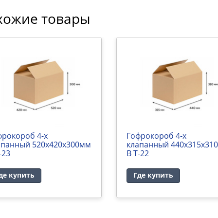
хожие товары
фрокороб 4-х
Гофрокороб 4-х
апанный 520х420х300мм
клапанный 440х315х31
-23
В Т-22
де купить
Где купить