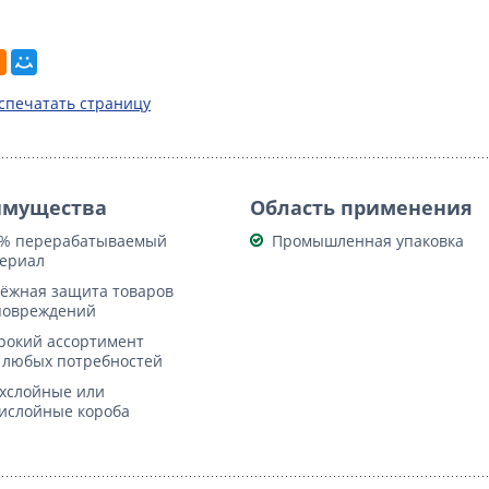
спечатать страницу
имущества
Область применения
% перерабатываемый
Промышленная упаковка
ериал
ёжная защита товаров
повреждений
окий ассортимент
 любых потребностей
хслойные или
ислойные короба