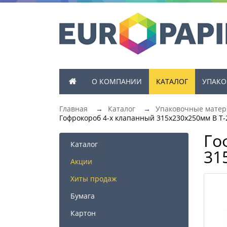
О КОМПАНИИ
КАТАЛОГ
УПАКО
Главная
→
Каталог
→
Упаковочные мате
Гофрокороб 4-х клапанный 315х230х250мм В Т-
Го
Каталог
31
Акции
Хиты продаж
Бумага
Картон