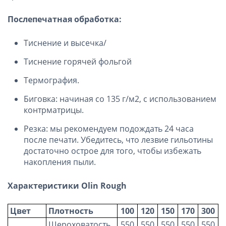
Послепечатная обработка:
Тиснение и высечка/
Тиснение горячей фольгой
Термография.
Биговка: начиная со 135 г/м2, с использованием
контрматрицы.
Резка: мы рекомендуем подождать 24 часа
после печати. Убедитесь, что лезвие гильотины
достаточно острое для того, чтобы избежать
накопления пыли.
Характеристики
Olin Rough
Цвет
Плотность
100
120
150
170
300
Шероховатость
550
550
550
550
550