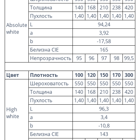
Толщина
140
168
210
238
420
Пухлость
1
,40
1
,40
1
,40
1
,40
1
,40
L
94,24
Absolute
white
a
3,92
b
-17,58
Белизна
CIE
165
Непрозрачность
95
96
97
98
99,5
Цвет
Плотность
100
120
150
170
300
Шероховатость
550
550
550
550
550
Толщина
140
168
210
238
420
Пухлость
1
,40
1
,40
1
,40
1
,40
1
,40
L
96,3
High
white
a
3,4
b
-10,8
Белизна
CIE
143