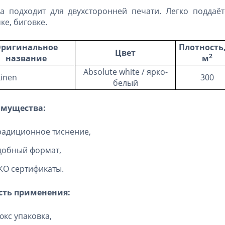
а подходит для двухсторонней печати. Легко поддаёт
ке, биговке.
ригинальное
Плотность,
Цвет
2
название
м
Absolute white / ярко-
Linen
300
белый
мущества:
радиционное тиснение,
добный формат,
КО сертификаты.
сть применения:
юкс упаковка,