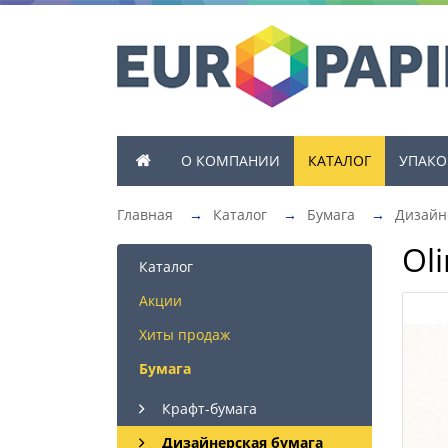
О КОМПАНИИ
КАТАЛОГ
УПАКО
Главная
→
Каталог
→
Бумага
→
Дизайн
Oli
Каталог
Акции
Хиты продаж
Бумага
Крафт-бумага
Дизайнерская бумага