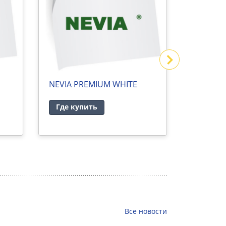
NEVIA PREMIUM WHITE
NEVIA I
Где купить
Где ку
Все
новости