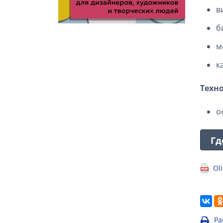
в
б
м
к
Техн
о
Гд
Ol
Ра