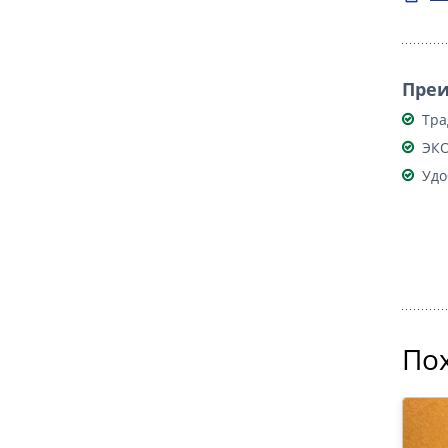
Пре
Тра
ЭКО
Удо
По