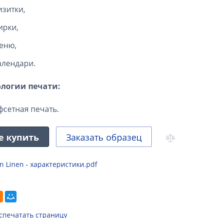
изитки,
ирки,
еню,
алендари.
ологии печати:
фсетная печать.
е купить
Заказать образец
in Linen - характеристики.pdf
спечатать страницу