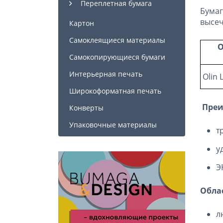
Переплетная бумага
Бумаг
высеч
Картон
Самоклеящиеся материалы
О
Самокопирующиеся бумаги
Интерьерная печать
Olin 
Широкоформатная печать
Преи
Конверты
Упаковочные материалы
т
у
Э
Обла
л