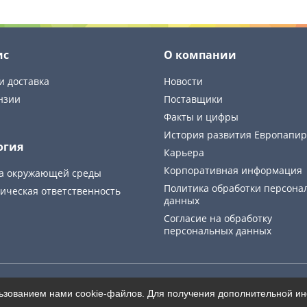
ис
О компании
и доставка
Новости
нзии
Поставщики
Факты и цифры
История развития Европапир
огия
Карьера
Корпоративная информация
а окружающей среды
Политика обработки персона
ическая ответственность
данных
Cогласие на обработку
персональных данных
Карта сайта
льзованием нами cookie-файлов. Для получения дополнительной 