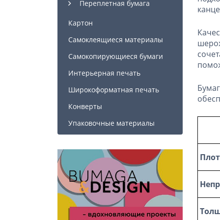
Переплетная бумага
канце
Картон
Каче
Самоклеящиеся материалы
шерох
сочет
Самокопирующиеся бумаги
помож
Интерьерная печать
Бума
Широкоформатная печать
обесп
Конверты
Упаковочные материалы
Плот
Непр
Тол