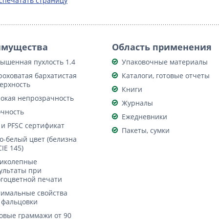
спечатать страницу
имущества
Область применения
ышенная пухлость 1.4
Упаковочные материалы
оховатая бархатистая
Каталоги, готовые отчеты
ерхность
Книги
окая непрозрачность
Журналы
чность
Ежедневники
 и PFSC сертификат
Пакеты, сумки
о-белый цвет (белизна
CIE 145)
иколепные
ультаты при
гоцветной печати
имальные свойства
 фальцовки
овые граммажи от 90