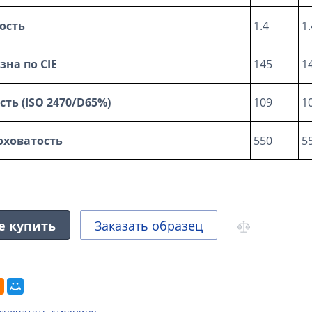
ость
1.4
1.
зна по
CIE
145
1
сть (
ISO 2470/
D65%)
109
1
ховатость
550
5
е купить
Заказать образец