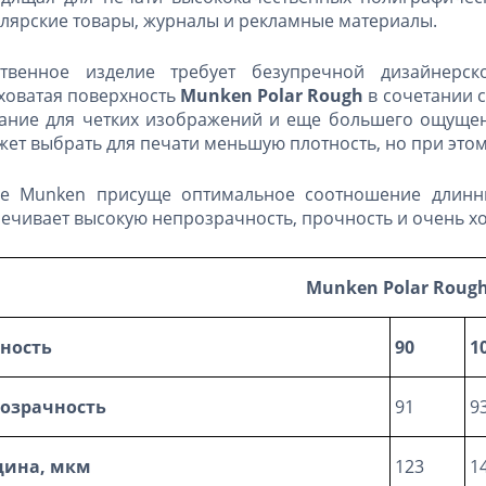
лярские товары, журналы и рекламные материалы.
ственное изделие требует безупречной дизайнерско
оватая поверхность
Munken
Polar
Rough
в сочетании 
ание для четких изображений и еще большего ощущени
ет выбрать для печати меньшую плотность, но при этом
ге Munken присуще оптимальное соотношение длинны
ечивает высокую непрозрачность, прочность и очень х
Munken Polar Roug
ность
90
1
озрачность
91
9
щина, мкм
123
1