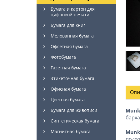
Бумага и картон для
цифровой печати
Бумага для книг
Мелованная бумага
Офсетная бумага
Фотобумага
Газетная бумага
Этикеточная бумага
Офисная бумага
Опи
Цветная бумага
Munke
Бумага для живописи
барха
Синтетическая бумага
Магнитная бумага
Munk
подхо