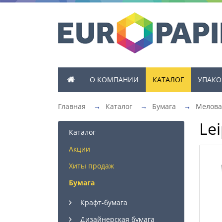
О КОМПАНИИ
КАТАЛОГ
УПАКО
Главная
→
Каталог
→
Бумага
→
Мелова
Lei
Каталог
Акции
Хиты продаж
Бумага
Крафт-бумага
Дизайнерская бумага