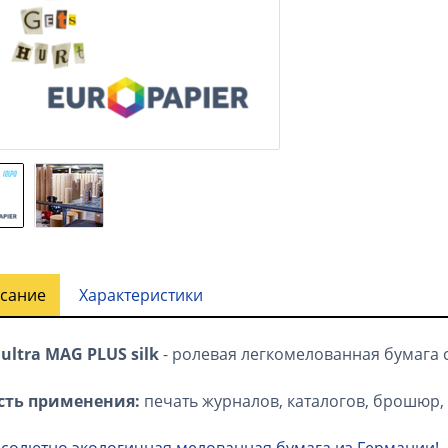
сание
Характеристики
 ultra MAG PLUS silk
- ролевая легкомелованная бумага 
сть применения:
печать журналов, каталогов, брошюр, 
солютно экологичная мелованная бумага из Германии!