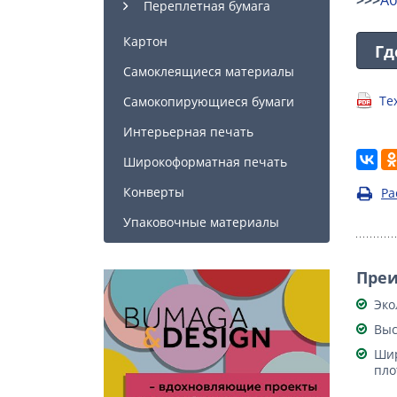
Переплетная бумага
Картон
Гд
Самоклеящиеся материалы
Те
Самокопирующиеся бумаги
Интерьерная печать
Широкоформатная печать
Конверты
Ра
Упаковочные материалы
Пре
Эко
Выс
Шир
пло