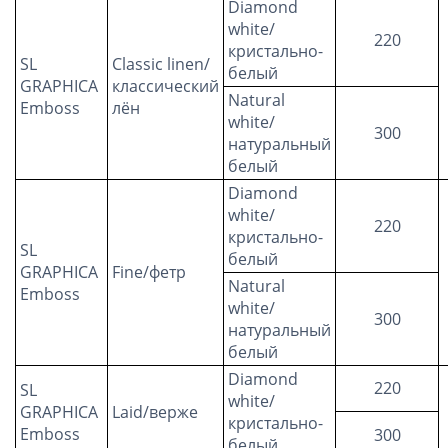
Diamond
white/
220
кристально-
SL
Classic linen/
белый
GRAPHICA
классический
Natural
Emboss
лён
white/
300
натуральный
белый
Diamond
white/
220
кристально-
SL
белый
GRAPHICA
Fine/фетр
Natural
Emboss
white/
300
натуральный
белый
Diamond
220
SL
white/
GRAPHICA
Laid/верже
кристально-
Emboss
300
белый