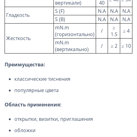
вертикали)
40
S (F)
N.A
N.A
N.A
Гладкость
S (B)
N.A
N.A
N.A
mN.m
≥
/
≥ 4
(горизонтально)
1.5
Жесткость
mN.m
/
≥ 2
≥ 10
(вертикально)
Преимущества:
классические тиснения
популярные цвета
Область применения:
открытки, визитки, приглашения
обложки