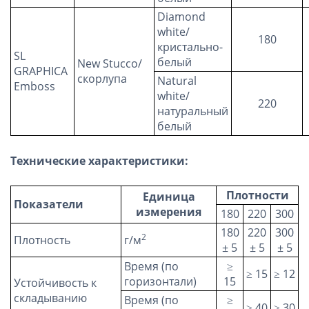
Diamond
white/
180
кристально-
SL
белый
New Stucco/
GRAPHICA
скорлупа
Natural
Emboss
white/
220
натуральный
белый
Технические характеристики:
Плотности
Единица
Показатели
измерения
180
220
300
180
220
300
2
Плотность
г/м
± 5
± 5
± 5
Время (по
≥
≥ 15
≥ 12
горизонтали)
15
Устойчивость к
складыванию
Время (по
≥
≥ 40
≥ 30