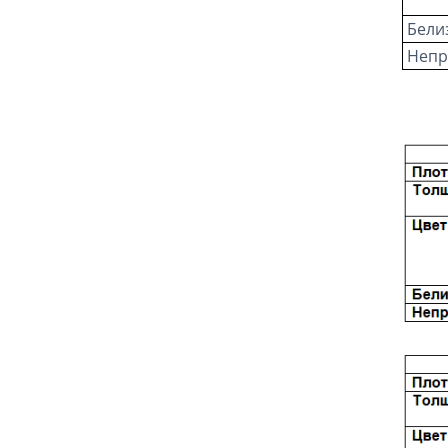
Белиз
Непр