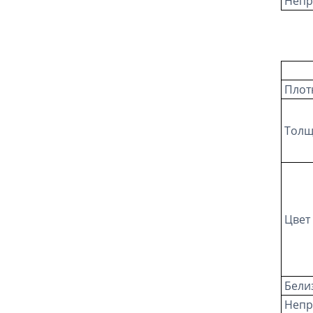
Непр
Плот
Толщ
Цвет 
Белиз
Непр