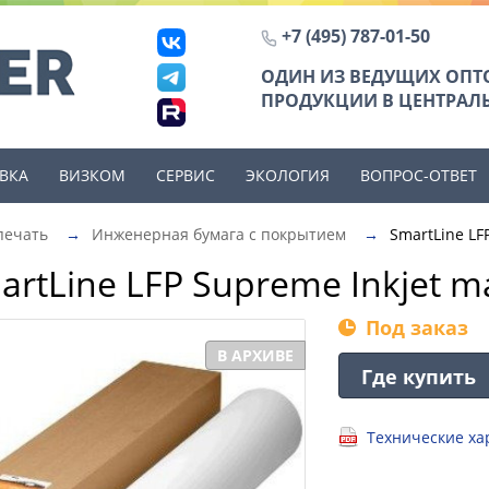
+7 (495) 787-01-50
ОДИН ИЗ ВЕДУЩИХ ОП
ПРОДУКЦИИ В ЦЕНТРАЛЬ
ВКА
ВИЗКОМ
СЕРВИС
ЭКОЛОГИЯ
ВОПРОС-ОТВЕТ
печать
→
Инженерная бумага с покрытием
→
SmartLine LF
artLine LFP Supreme Inkjet m
Под заказ
В АРХИВЕ
Где купить
Технические ха