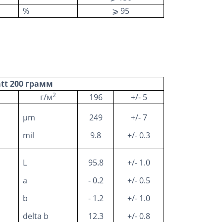
%
⩾ 95
att 200 грамм
2
г/м
196
+/- 5
µm
249
+/- 7
mil
9.8
+/- 0.3
L
95.8
+/- 1.0
a
- 0.2
+/- 0.5
b
- 1.2
+/- 1.0
delta b
12.3
+/- 0.8