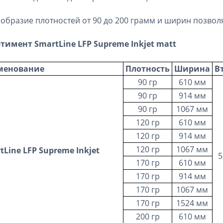
образие плотностей от 90 до 200 грамм и ширин позво
ртимент
SmartLine LFP Supreme Inkjet matt
менование
Плотность
Ширина
В
90 гр
610 мм
90 гр
914 мм
90 гр
1067 мм
120 гр
610 мм
120 гр
914 мм
120 гр
1067 мм
tLine LFP Supreme Inkjet
5
170 гр
610 мм
170 гр
914 мм
170 гр
1067 мм
170 гр
1524 мм
200 гр
610 мм