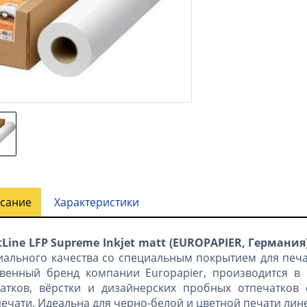
сание
Характеристики
Line LFP Supreme Inkjet matt
(
EUROPAPIER
, Германия
ального качества со специальным покрытием для печа
венный бренд компании Europapier, производится в
атков, вёрстки и дизайнерских пробных отпечатков
ечати. Идеальна для черно-белой и цветной печати лин