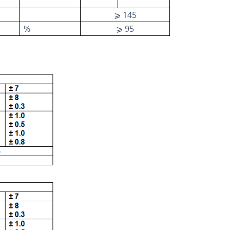
⩾ 145
%
⩾ 95