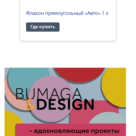
NO
Флакон прямоугольный «Авто» 1 л
К
«
Где купить