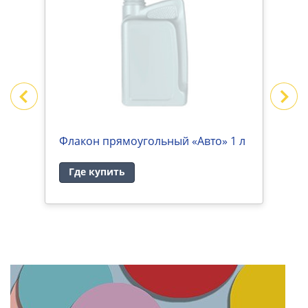
NO
Флакон прямоугольный «Авто» 1 л
К
«
Где купить