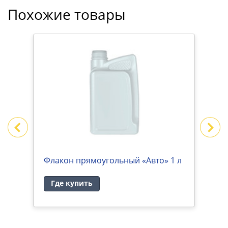
Похожие товары
NO
Флакон прямоугольный «Авто» 1 л
К
«
Где купить