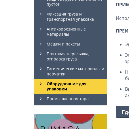
ПРИМ
пустот
Фиксация груза и
Испол
транспортная упаковка
Антикоррозионные
ПРЕИ
материалы
Э
Мешки и пакеты
Почтовая пересылка,
Э
отправка груза
э
Гигиенические материалы и
Н
перчатки
б
Оборудование для
В
упаковки
а
Промышленная тара
Гд