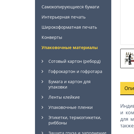
Самокопирующиеся бумаги
Интерьерная печать
Широкоформатная печать
Конверты
Упаковочные материалы
Сотовый картон (реборд)
Гофрокартон и гофротара
Бумага и картон для
упаковки
Опи
Ленты клейкие
Индив
Упаковочные пленки
и ко
Этикетки, термоэтикетки,
для м
риббоны
также
Защита груза и заполнение