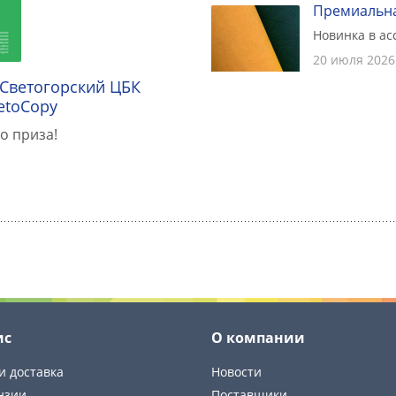
Премиальна
Новинка в а
20 июля 2026
 Светогорский ЦБК
etoCopy
о приза!
ис
О компании
и доставка
Новости
нзии
Поставщики