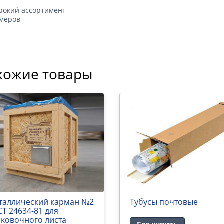
окий ассортимент
меров
хожие товары
таллический карман №2
Тубусы почтовые
СТ 24634-81 для
аковочного листа