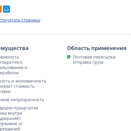
спечатать страницу
имущества
Область применения
можность
Почтовая пересылка,
гократного
отправка груза
ользования и
еработки
кость и экономичность
нижает стоимость
тавки
окая непрозрачность
душно-пузырчатая
нка внутри
дохраняет
ержимое от
реждений