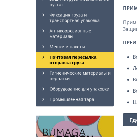
пустот
ПРИМ
Фиксация груза и
транспортная упаковка
Прим
Защищ
Антикоррозионные
материалы
ПРЕИ
Мешки и пакеты
В
Почтовая пересылка,
отправка груза
Л
Гигиенические материалы и
перчатки
В
Оборудование для упаковки
В
Промышленная тара
Ш
Гд