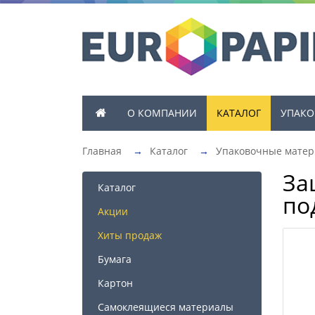
О КОМПАНИИ
КАТАЛОГ
УПАКО
Главная
→
Каталог
→
Упаковочные мате
За
Каталог
по
Акции
Хиты продаж
Бумага
Картон
Самоклеящиеся материалы