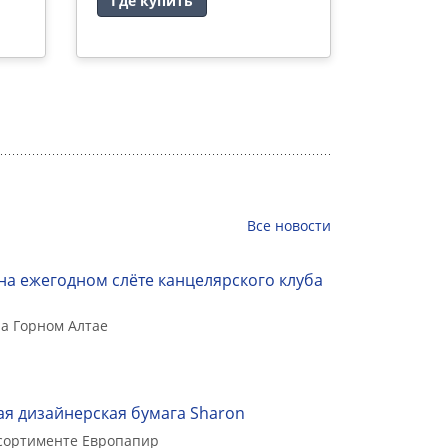
Где купить
Где ку
Все
новости
на ежегодном слёте канцелярского клуба
а Горном Алтае
я дизайнерская бумага Sharon
ссортименте Европапир