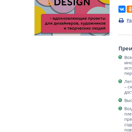
Ра
Пре
Воз
мно
исп
пер
Лег
– с
дос
Выс
Воз
пле
пре
сод
пов