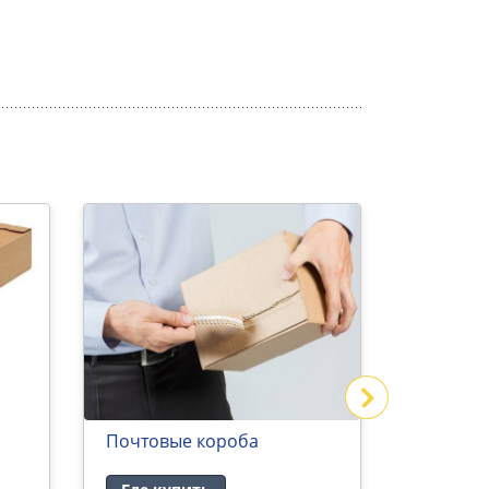
Почтовые короба
Самокле
для док