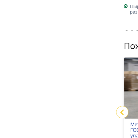
Шир
раз
По
Самоклеящиеся конверты
Ме
для документов
ГО
уп