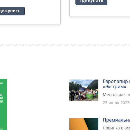
Где купить
де купить
Европапир 
«Экстрим»
Место силы н
23 июля 2026
Премиальна
Новинка в а