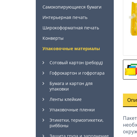
Самокопирующиеся бумаги
Интерьерная печать
Широкоформатная печать
Конверты
Упаковочные материалы
Сотовый картон (реборд)
Гофрокартон и гофротара
Бумага и картон для
упаковки
Ленты клейкие
Опи
Упаковочные пленки
Пакет
Этикетки, термоэтикетки,
необ
риббоны
окру
Защита груза и заполнение