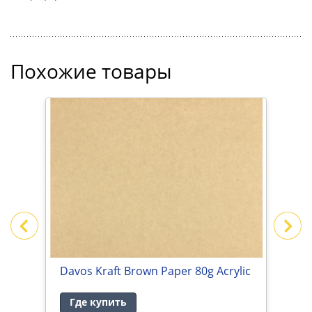
Похожие товары
Davos Kraft Brown Paper 80g Acrylic
М
и
Где купить