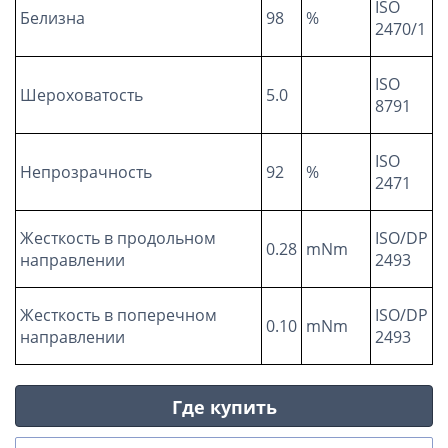
ISO
Белизна
98
%
2470/1
ISO
Шероховатость
5.0
8791
ISO
Непрозрачность
92
%
2471
Жесткость в продольном
ISO/DP
0.28
mNm
направлении
2493
Жесткость в поперечном
ISO/DP
0.10
mNm
направлении
2493
Где купить