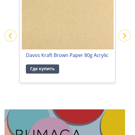
Davos Kraft Brown Paper 80g Acrylic
М
и
Где купить