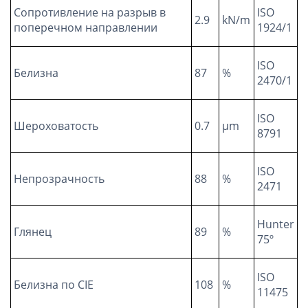
Сопротивление на разрыв в
ISO
2.9
kN/m
поперечном направлении
1924/1
ISO
Белизна
87
%
2470/1
ISO
Шероховатость
0.7
µm
8791
ISO
Непрозрачность
88
%
2471
Hunter
Глянец
89
%
75º
ISO
Белизна по CIE
108
%
11475